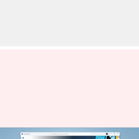
विंडोज 11 के लिए लाइव हुआ एंड्रॉयड