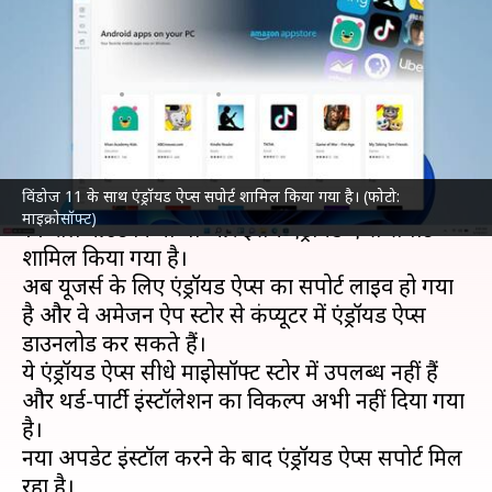
ऐप्स सपोर्ट, ऐसे डाउनलोड कर सकते
हैं ऐप्स
लेखन
Feb 18, 2022
08:28 pm
प्राणेश तिवारी
क्या है खबर?
विंडोज 11 के साथ एंड्रॉयड ऐप्स सपोर्ट शामिल किया गया है। (फोटो:
पिछले साल
माइक्रोसॉफ्ट
ने विंडोज का लेटेस्ट वर्जन विंडोज
माइक्रोसॉफ्ट)
11 रोलआउट किया था और इसमें एंड्रॉयड ऐप्स सपोर्ट
शामिल किया गया है।
अब यूजर्स के लिए एंड्रॉयड ऐप्स का सपोर्ट लाइव हो गया
है और वे अमेजन ऐप स्टोर से कंप्यूटर में एंड्रॉयड ऐप्स
डाउनलोड कर सकते हैं।
ये एंड्रॉयड ऐप्स सीधे माइक्रोसॉफ्ट स्टोर में उपलब्ध नहीं हैं
और थर्ड-पार्टी इंस्टॉलेशन का विकल्प अभी नहीं दिया गया
है।
नया अपडेट इंस्टॉल करने के बाद एंड्रॉयड ऐप्स सपोर्ट मिल