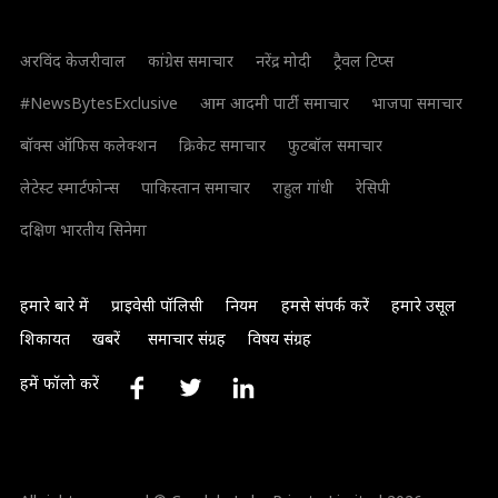
अरविंद केजरीवाल
कांग्रेस समाचार
नरेंद्र मोदी
ट्रैवल टिप्स
#NewsBytesExclusive
आम आदमी पार्टी समाचार
भाजपा समाचार
बॉक्स ऑफिस कलेक्शन
क्रिकेट समाचार
फुटबॉल समाचार
लेटेस्ट स्मार्टफोन्स
पाकिस्तान समाचार
राहुल गांधी
रेसिपी
दक्षिण भारतीय सिनेमा
हमारे बारे में
प्राइवेसी पॉलिसी
नियम
हमसे संपर्क करें
हमारे उसूल
शिकायत
खबरें
समाचार संग्रह
विषय संग्रह
हमें फॉलो करें