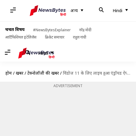
अन्य
Hindi
चर्चित विषय
#NewsBytesExplainer
नरेंद्र मोदी
आर्टिफिशियल इंटेलिजेंस
क्रिकेट समाचार
राहुल गांधी
Hindi
होम
/
खबरें
/
टेक्नोलॉजी की खबरें
/
विंडोज 11 के लिए लाइव हुआ एंड्रॉयड ऐप्स सपोर्ट, ऐसे डाउनलोड कर सकते हैं ऐप्स
ADVERTISEMENT