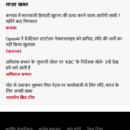
ताज़ा खबरें
कनाडा में भारतवंशी हिमांशी खुराना की हत्या करने वाला आरोपी साथी 7
महीने बाद गिरफ्तार
कनाडा
OpenAI ने प्रेजेंटेशन स्टार्टअप नेक्स्टस्लाइड को खरीदा, सौदे की शर्तों का
नहीं किया खुलासा
OpenAI
अमिताभ बच्चन के 'तूफानी जोश' पर 'KBC' के निर्देशक बोले- उन्हें देख
हमें शर्म आती है
अमिताभ बच्चन
चोट से उबरकर शुभमन गिल नेट्स पर बल्लेबाजी ले लिए लौटे, भारत के
लिए अच्छी खबर
भारतीय क्रिकेट टीम
अरविंद केजरीवाल
कांग्रेस समाचार
नरेंद्र मोदी
ट्रैवल टिप्स