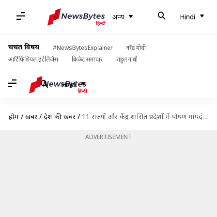
अन्य
Hindi
चर्चित विषय
#NewsBytesExplainer
नरेंद्र मोदी
आर्टिफिशियल इंटेलिजेंस
क्रिकेट समाचार
राहुल गांधी
Hindi
होम
/
खबरें
/
देश की खबरें
/
11 राज्यों और केंद्र शासित प्रदेशों में पोषण मापदंडों पर खरा नहीं उतरता मिड डे मील
ADVERTISEMENT