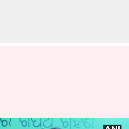
नवीन पटनायक ने रिकॉर्ड पांचवीं बार