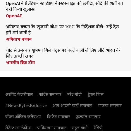
OpenAI ने प्रेजेंटेशन स्टार्टअप नेक्स्टस्लाइड को खरीदा, सौदे की शर्तों का
नहीं किया खुलासा
OpenAI
अमिताभ बच्चन के 'तूफानी जोश' पर 'KBC' के निर्देशक बोले- उन्हें देख
हमें शर्म आती है
अमिताभ बच्चन
चोट से उबरकर शुभमन गिल नेट्स पर बल्लेबाजी ले लिए लौटे, भारत के
लिए अच्छी खबर
भारतीय क्रिकेट टीम
अरविंद केजरीवाल
कांग्रेस समाचार
नरेंद्र मोदी
ट्रैवल टिप्स
#NewsBytesExclusive
आम आदमी पार्टी समाचार
भाजपा समाचार
बॉक्स ऑफिस कलेक्शन
क्रिकेट समाचार
फुटबॉल समाचार
लेटेस्ट स्मार्टफोन्स
पाकिस्तान समाचार
राहुल गांधी
रेसिपी