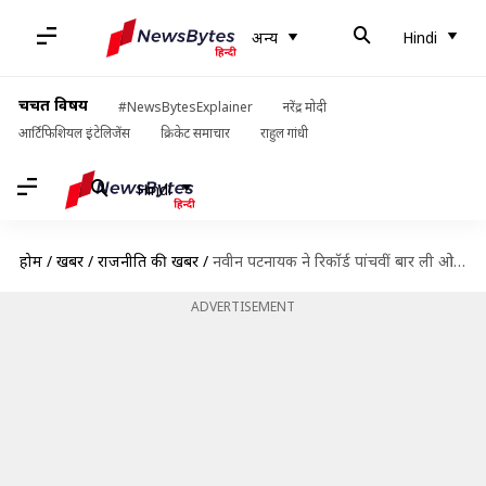
अन्य
Hindi
चर्चित विषय
#NewsBytesExplainer
नरेंद्र मोदी
आर्टिफिशियल इंटेलिजेंस
क्रिकेट समाचार
राहुल गांधी
Hindi
होम
/
खबरें
/
राजनीति की खबरें
/
नवीन पटनायक ने रिकॉर्ड पांचवीं बार ली ओडिशा के मुख्यमंत्री पद की शपथ
ADVERTISEMENT