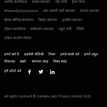
अरविंद केजरीवाल
कांग्रेस समाचार
नरेंद्र मोदी
ट्रैवल टिप्स
#NewsBytesExclusive
आम आदमी पार्टी समाचार
भाजपा समाचार
बॉक्स ऑफिस कलेक्शन
क्रिकेट समाचार
फुटबॉल समाचार
लेटेस्ट स्मार्टफोन्स
पाकिस्तान समाचार
राहुल गांधी
रेसिपी
दक्षिण भारतीय सिनेमा
हमारे बारे में
प्राइवेसी पॉलिसी
नियम
हमसे संपर्क करें
हमारे उसूल
शिकायत
खबरें
समाचार संग्रह
विषय संग्रह
हमें फॉलो करें
All rights reserved © Candela Labs Private Limited 2026