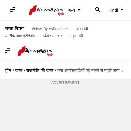
अन्य
Hindi
चर्चित विषय
#NewsBytesExplainer
नरेंद्र मोदी
आर्टिफिशियल इंटेलिजेंस
क्रिकेट समाचार
राहुल गांधी
Hindi
होम
/
खबरें
/
राजनीति की खबरें
/
क्या आतंकवादियों को मारने से पहले जवानों को चुनाव आयोग की इजाजत लेनी होगी- प्रधानमंत्री मोदी
ADVERTISEMENT