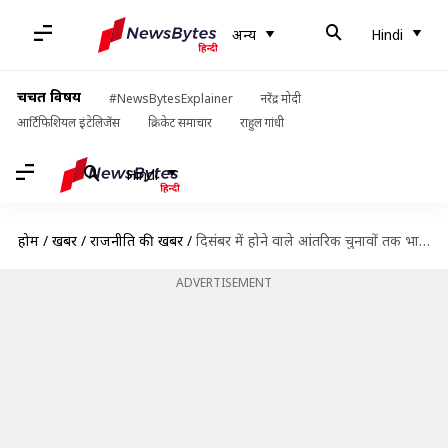
अन्य
Hindi
चर्चित विषय
#NewsBytesExplainer
नरेंद्र मोदी
आर्टिफिशियल इंटेलिजेंस
क्रिकेट समाचार
राहुल गांधी
Hindi
होम
/
खबरें
/
राजनीति की खबरें
/
दिसंबर में होने वाले आंतरिक चुनावों तक भाजपा अध्यक्ष बने रह सकते हैं अमित शाह
ADVERTISEMENT