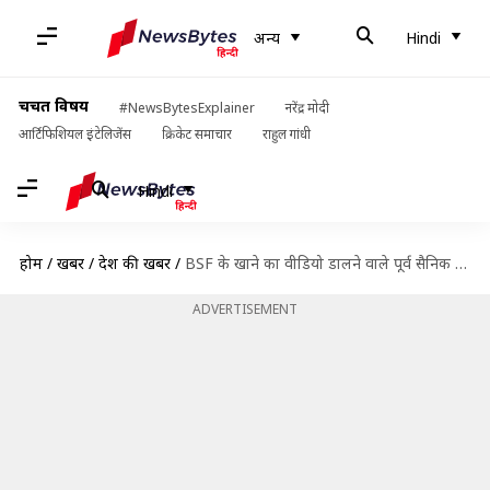
अन्य
Hindi
चर्चित विषय
#NewsBytesExplainer
नरेंद्र मोदी
आर्टिफिशियल इंटेलिजेंस
क्रिकेट समाचार
राहुल गांधी
Hindi
होम
/
खबरें
/
देश की खबरें
/
BSF के खाने का वीडियो डालने वाले पूर्व सैनिक के बेटे की संदिग्ध हालात में मौत
ADVERTISEMENT