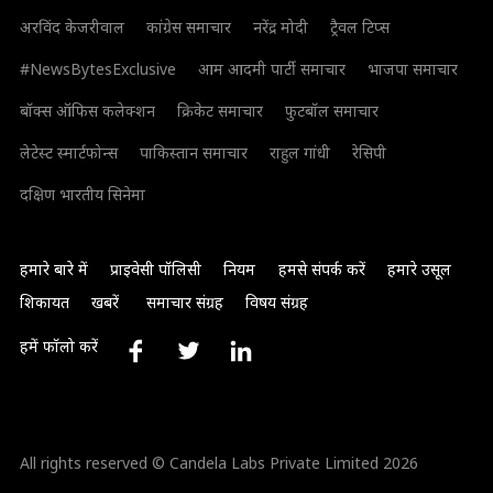
अरविंद केजरीवाल
कांग्रेस समाचार
नरेंद्र मोदी
ट्रैवल टिप्स
#NewsBytesExclusive
आम आदमी पार्टी समाचार
भाजपा समाचार
बॉक्स ऑफिस कलेक्शन
क्रिकेट समाचार
फुटबॉल समाचार
लेटेस्ट स्मार्टफोन्स
पाकिस्तान समाचार
राहुल गांधी
रेसिपी
दक्षिण भारतीय सिनेमा
हमारे बारे में
प्राइवेसी पॉलिसी
नियम
हमसे संपर्क करें
हमारे उसूल
शिकायत
खबरें
समाचार संग्रह
विषय संग्रह
हमें फॉलो करें
All rights reserved © Candela Labs Private Limited 2026