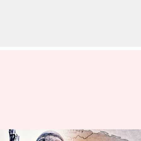
#NewsBytesExplainer: जम्मू में