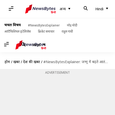
अन्य
Hindi
चर्चित विषय
#NewsBytesExplainer
नरेंद्र मोदी
आर्टिफिशियल इंटेलिजेंस
क्रिकेट समाचार
राहुल गांधी
Hindi
होम
/
खबरें
/
देश की खबरें
/
#NewsBytesExplainer: जम्मू में बढ़ते आतंकी हमलों के पीछे क्या वजह बता रहे हैं विशेषज्ञ?
ADVERTISEMENT