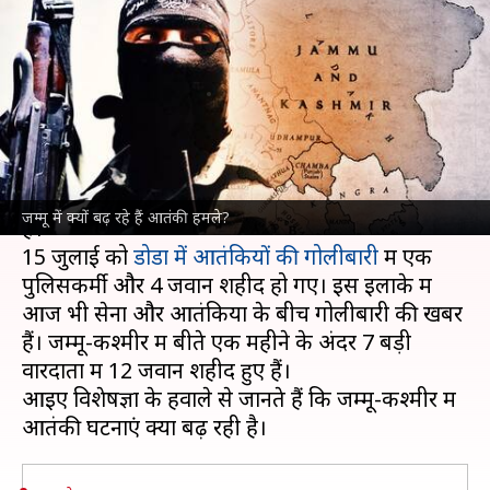
बढ़ते आतंकी हमलों के पीछे क्या
वजह बता रहे हैं विशेषज्ञ?
लेखन
Jul 17, 2024
12:23 pm
आबिद खान
क्या है खबर?
जम्मू-कश्मीर
में लगातार आतंकी वारदातें बढ़ती जा रही
जम्मू में क्यों बढ़ रहे हैं आतंकी हमले?
हैं।
15 जुलाई को
डोडा में आतंकियों की गोलीबारी
में एक
पुलिसकर्मी और 4 जवान शहीद हो गए। इस इलाके में
आज भी सेना और आतंकियों के बीच गोलीबारी की खबरें
हैं। जम्मू-कश्मीर में बीते एक महीने के अंदर 7 बड़ी
वारदातों में 12 जवान शहीद हुए हैं।
आइए विशेषज्ञों के हवाले से जानते हैं कि जम्मू-कश्मीर में