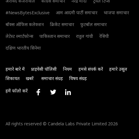
अरविंद केजरीवाल
कांग्रेस समाचार
नरेंद्र मोदी
ट्रैवल टिप्स
#NewsBytesExclusive
आम आदमी पार्टी समाचार
भाजपा समाचार
बॉक्स ऑफिस कलेक्शन
क्रिकेट समाचार
फुटबॉल समाचार
लेटेस्ट स्मार्टफोन्स
पाकिस्तान समाचार
राहुल गांधी
रेसिपी
दक्षिण भारतीय सिनेमा
हमारे बारे में
प्राइवेसी पॉलिसी
नियम
हमसे संपर्क करें
हमारे उसूल
शिकायत
खबरें
समाचार संग्रह
विषय संग्रह
हमें फॉलो करें
All rights reserved © Candela Labs Private Limited 2026