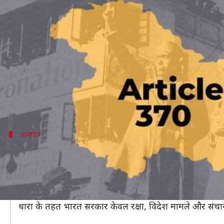
अनुच्छेद 370 पर मोदी सरकार के फैसल
लेखन
Aug 05, 2020
04:10 pm
मुकुल तोमर
क्या है खबर?
अनुच्छेद 370 पर मोदी सरकार के ऐतिहासिक फैसले को आज पू
जानकारी दी थी। इस बदलाव के जरिए जम्मू-कश्मीर को मिलन
प्रावधान
क्या था अनुच्छेद 370?
भारतीय संविधान का अनुच्छेद 370 जम्मू और कश्मीर को स्वायत
इसमें मिले विशेष अधिकारों के तहत जम्मू-कश्मीर राज्य का
कश्मीर) होती थी।
धारा के तहत भारत सरकार केवल रक्षा, विदेश मामले और संचार क