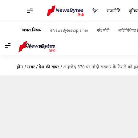
देश
राजनीति
दुनिय
चर्चित विषय
#NewsBytesExplainer
नरेंद्र मोदी
आर्टिफिशियल इ
Hindi
होम
/
खबरें
/
देश की खबरें
/
अनुच्छेद 370 पर मोदी सरकार के फैसले को हु