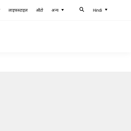
ब
लाइफस्टाइल
ऑटो
अन्य
Hindi