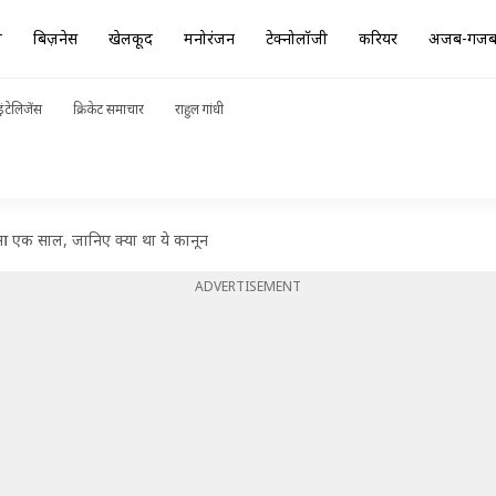
ा
बिज़नेस
खेलकूद
मनोरंजन
टेक्नोलॉजी
करियर
अजब-गज
ंटेलिजेंस
क्रिकेट समाचार
राहुल गांधी
आ एक साल, जानिए क्या था ये कानून
ADVERTISEMENT