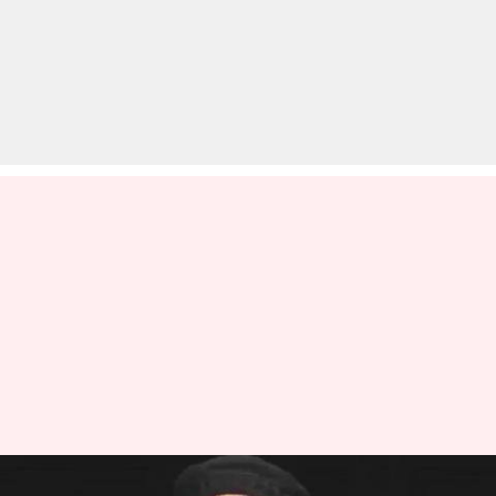
जामिया: प्रोफेसर ने किया "गैर-मुस्लिम