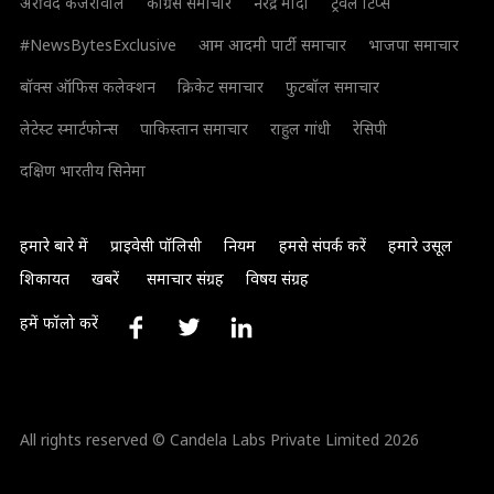
अरविंद केजरीवाल
कांग्रेस समाचार
नरेंद्र मोदी
ट्रैवल टिप्स
#NewsBytesExclusive
आम आदमी पार्टी समाचार
भाजपा समाचार
बॉक्स ऑफिस कलेक्शन
क्रिकेट समाचार
फुटबॉल समाचार
लेटेस्ट स्मार्टफोन्स
पाकिस्तान समाचार
राहुल गांधी
रेसिपी
दक्षिण भारतीय सिनेमा
हमारे बारे में
प्राइवेसी पॉलिसी
नियम
हमसे संपर्क करें
हमारे उसूल
शिकायत
खबरें
समाचार संग्रह
विषय संग्रह
हमें फॉलो करें
All rights reserved © Candela Labs Private Limited 2026