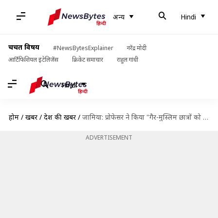
अन्य
Hindi
चर्चित विषय
#NewsBytesExplainer
नरेंद्र मोदी
आर्टिफिशियल इंटेलिजेंस
क्रिकेट समाचार
राहुल गांधी
Hindi
होम
/
खबरें
/
देश की खबरें
/
जामिया: प्रोफेसर ने किया "गैर-मुस्लिम छात्रों को फेल" करने संंबंधी ट्वीट, यूनिवर्सिटी ने किया निलंबित
ADVERTISEMENT