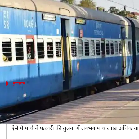
कोरोना की दहशत: 12 लाख यात्रियों ने
लेखन
Mar 14, 2020
05:22 pm
भारत शर्मा
क्या है खबर?
कोरोना वायरस के बढ़ते प्रकोप के आगे पूरी दुनिया बेबस नज
विश्व स्वास्थ्य संगठन (WHO) की ओर से इसे महामारी घोषित
नुकसान
रेलवे को हुआ 85 करोड़ रुपये का नुकसान
दिल्ली यात्री आरक्षण प्रणाली के आंकड़ों के अनुसार कोरोना के
इससे रेलवे को 85 करोड़ तीन लाख रुपये का नुकसान हुआ है।
इसी तरह 1 से 12 फरवरी के बीच लगभग 7 लाख लोगों ने टिकट
ऐसे में मार्च में फरवरी की तुलना में लगभग पांच लाख अधिक यात्रिय