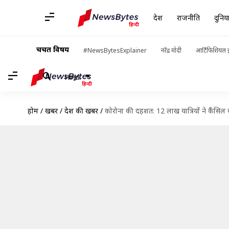
देश
राजनीति
दुनिय
चर्चित विषय
#NewsBytesExplainer
नरेंद्र मोदी
आर्टिफिशियल इ
Hindi
होम
/
खबरें
/
देश की खबरें
/
कोरोना की दहशत: 12 लाख यात्रियों ने कैंसिल