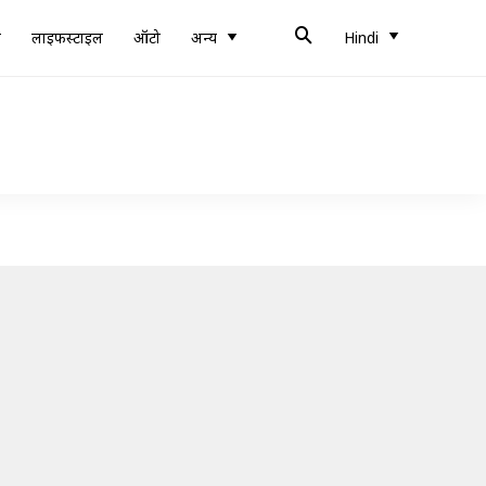
ब
लाइफस्टाइल
ऑटो
अन्य
Hindi