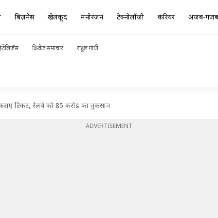
ा
बिज़नेस
खेलकूद
मनोरंजन
टेक्नोलॉजी
करियर
अजब-गज
ंटेलिजेंस
क्रिकेट समाचार
राहुल गांधी
 कराए टिकट, रेलवे को 85 करोड़ का नुकसान
ADVERTISEMENT