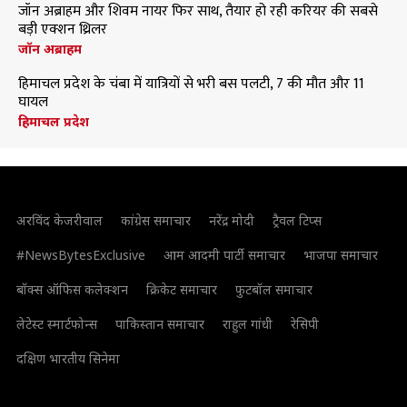
जॉन अब्राहम और शिवम नायर फिर साथ, तैयार हो रही करियर की सबसे
बड़ी एक्शन थ्रिलर
जॉन अब्राहम
हिमाचल प्रदेश के चंबा में यात्रियों से भरी बस पलटी, 7 की मौत और 11
घायल
हिमाचल प्रदेश
अरविंद केजरीवाल
कांग्रेस समाचार
नरेंद्र मोदी
ट्रैवल टिप्स
#NewsBytesExclusive
आम आदमी पार्टी समाचार
भाजपा समाचार
बॉक्स ऑफिस कलेक्शन
क्रिकेट समाचार
फुटबॉल समाचार
लेटेस्ट स्मार्टफोन्स
पाकिस्तान समाचार
राहुल गांधी
रेसिपी
दक्षिण भारतीय सिनेमा