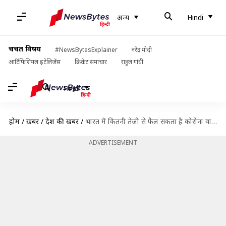
अन्य
Hindi
चर्चित विषय
#NewsBytesExplainer
नरेंद्र मोदी
आर्टिफिशियल इंटेलिजेंस
क्रिकेट समाचार
राहुल गांधी
Hindi
होम
/
खबरें
/
देश की खबरें
/
भारत में कितनी तेजी से फैल सकता है कोरोना वायरस? ये है सरकार का अनुमान
ADVERTISEMENT