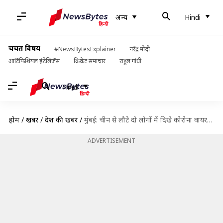
अन्य
Hindi
चर्चित विषय
#NewsBytesExplainer
नरेंद्र मोदी
आर्टिफिशियल इंटेलिजेंस
क्रिकेट समाचार
राहुल गांधी
Hindi
होम
/
खबरें
/
देश की खबरें
/
मुंबई: चीन से लौटे दो लोगों में दिखे कोरोना वायरस के लक्षण, अस्पताल में भर्ती
ADVERTISEMENT