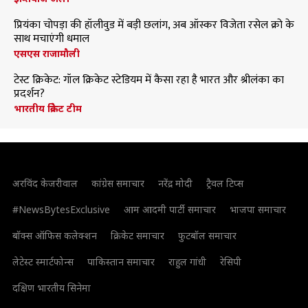
प्रियंका चोपड़ा की हॉलीवुड में बड़ी छलांग, अब ऑस्कर विजेता रसेल क्रो के
साथ मचाएंगी धमाल
एसएस राजामौली
टेस्ट क्रिकेट: गॉल क्रिकेट स्टेडियम में कैसा रहा है भारत और श्रीलंका का
प्रदर्शन?
भारतीय क्रिकेट टीम
अरविंद केजरीवाल
कांग्रेस समाचार
नरेंद्र मोदी
ट्रैवल टिप्स
#NewsBytesExclusive
आम आदमी पार्टी समाचार
भाजपा समाचार
बॉक्स ऑफिस कलेक्शन
क्रिकेट समाचार
फुटबॉल समाचार
लेटेस्ट स्मार्टफोन्स
पाकिस्तान समाचार
राहुल गांधी
रेसिपी
दक्षिण भारतीय सिनेमा