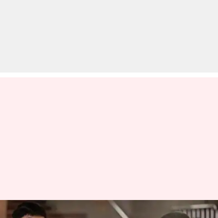
मुंबई: चीन से लौटे दो लोगों में दिखे