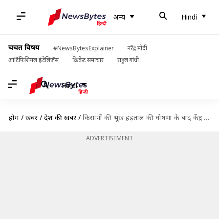
अन्य
Hindi
चर्चित विषय
#NewsBytesExplainer
नरेंद्र मोदी
आर्टिफिशियल इंटेलिजेंस
क्रिकेट समाचार
राहुल गांधी
Hindi
होम
/
खबरें
/
देश की खबरें
/
किसानों की भूख हड़ताल की घोषणा के बाद केंद्र सरकार ने बातचीत के लिए बुलाया
ADVERTISEMENT