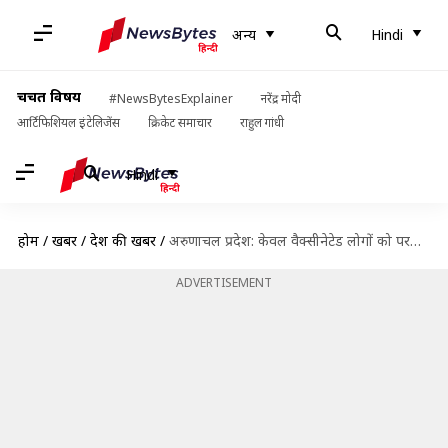
अन्य
Hindi
चर्चित विषय
#NewsBytesExplainer
नरेंद्र मोदी
आर्टिफिशियल इंटेलिजेंस
क्रिकेट समाचार
राहुल गांधी
Hindi
होम
/
खबरें
/
देश की खबरें
/
अरुणाचल प्रदेश: केवल वैक्सीनेटेड लोगों को परमिट देने के फैसले पर अदालत ने रोक लगाई
ADVERTISEMENT