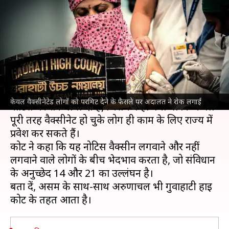
लोगों को परमिट देने के फैसले पर
अदालत ने रोक लगाई
लेखन
Jul 21, 2021
06:44 pm
प्रमोद कुमार
क्या है खबर?
गुवाहाटी हाई कोर्ट ने अरुणाचल प्रदेश सरकार के उस
केवल वैक्सीनेटेड लोगों को परमिट देने के फैसले पर अदालत ने रोक लगाई
नोटिस पर रोक लगा दी है, जिसमें कहा गया था कि केवल
पूरी तरह वैक्सीनेट हो चुके लोग ही काम के लिए राज्य में
प्रवेश कर सकते हैं।
कोर्ट ने कहा कि यह नोटिस वैक्सीन लगवाने और नहीं
लगवाने वाले लोगों के बीच भेदभाव करता है, जो संविधान
के अनुच्छेद 14 और 21 का उल्लंघन है।
बता दें, असम के साथ-साथ अरुणाचल भी गुवाहाटी हाई