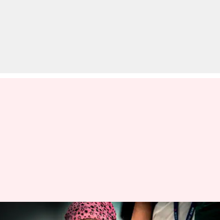
अरुणाचल प्रदेश: केवल वैक्सीनेटेड