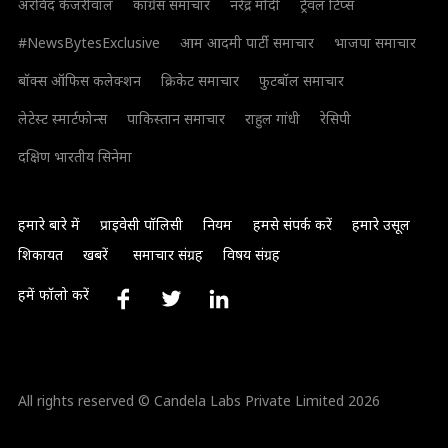
अरविंद केजरीवाल
कांग्रेस समाचार
नरेंद्र मोदी
ट्रैवल टिप्स
#NewsBytesExclusive
आम आदमी पार्टी समाचार
भाजपा समाचार
बॉक्स ऑफिस कलेक्शन
क्रिकेट समाचार
फुटबॉल समाचार
लेटेस्ट स्मार्टफोन्स
पाकिस्तान समाचार
राहुल गांधी
रेसिपी
दक्षिण भारतीय सिनेमा
हमारे बारे में
प्राइवेसी पॉलिसी
नियम
हमसे संपर्क करें
हमारे उसूल
शिकायत
खबरें
समाचार संग्रह
विषय संग्रह
हमें फॉलो करें
All rights reserved © Candela Labs Private Limited 2026