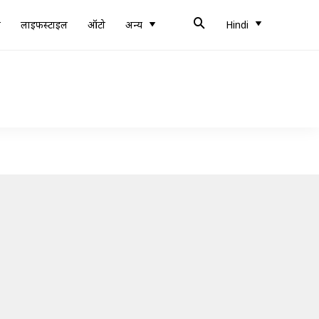
ब
लाइफस्टाइल
ऑटो
अन्य
Hindi