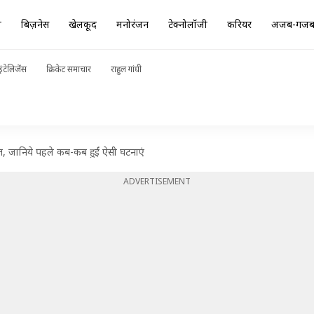
ा
बिज़नेस
खेलकूद
मनोरंजन
टेक्नोलॉजी
करियर
अजब-गज
ंटेलिजेंस
क्रिकेट समाचार
राहुल गांधी
मौत, जानिये पहले कब-कब हुईं ऐसी घटनाएं
ADVERTISEMENT