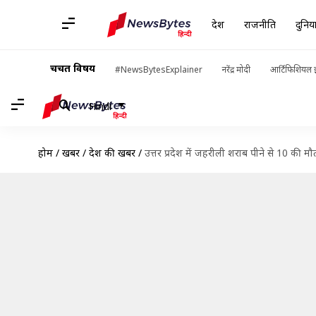
देश
राजनीति
दुनिय
चर्चित विषय
#NewsBytesExplainer
नरेंद्र मोदी
आर्टिफिशियल इ
Hindi
होम
/
खबरें
/
देश की खबरें
/
उत्तर प्रदेश में जहरीली शराब पीने से 10 की 