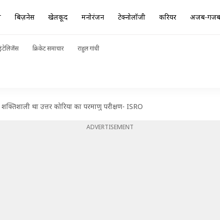
ा
बिज़नेस
खेलकूद
मनोरंजन
टेक्नोलॉजी
करियर
अजब-गज
ंटेलिजेंस
क्रिकेट समाचार
राहुल गांधी
ा शक्तिशाली था उत्तर कोरिया का परमाणु परीक्षण- ISRO
ADVERTISEMENT