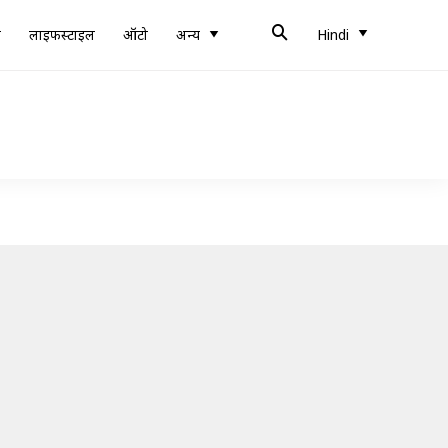
ब
लाइफस्टाइल
ऑटो
अन्य
Hindi