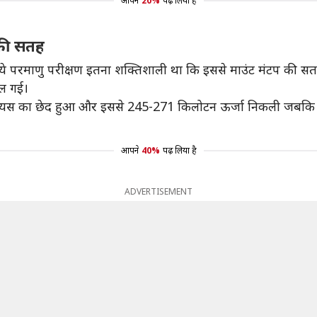
आपने
20%
पढ़ लिया है
की सतह
ा ये परमाणु परीक्षण इतना शक्तिशाली था कि इससे माउंट मंटप की 
ल गई।
ीटर रेडियस का छेद हुआ और इससे 245-271 किलोटन ऊर्जा निकली जबक
आपने
40%
पढ़ लिया है
ADVERTISEMENT