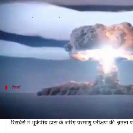
हिरोशिमा पर इस्तेमाल बम से 17 गुना ज
लेखन
Nov 18, 2019
12:53 pm
मुकुल तोमर
क्या है खबर?
उत्तर कोरिया ने 2017 में जो परमाणु परीक्षण किया था वो हि
भारतीय अंतरिक्ष अनुसंधान संगठन (ISRO) की एक रिसर्च मे
सतह हिल गई थी।
रिसर्च
अलग तकनीक से पता लगाई परमाणु परीक्षण क
डॉ केएम श्रीजिथ के नेतृत्व वाली ISRO की एक तीन सदस्यीय टी
उनका रिसर्च पेपर रॉयल रॉयल एस्ट्रोनॉमिकल सोसायटी की पत्र
रिसर्चर्स ने भूकंपीय डाटा के जरिए परमाणु परीक्षण की क्षमता