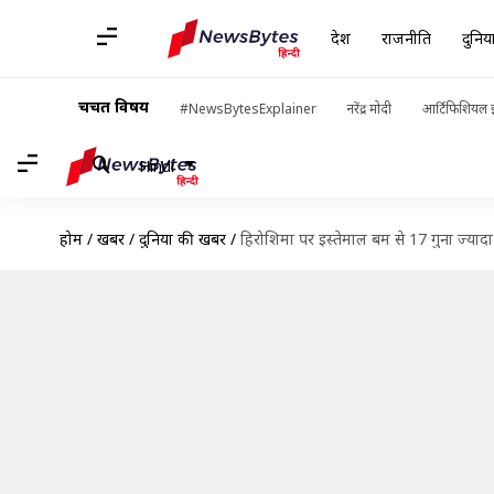
देश
राजनीति
दुनिय
चर्चित विषय
#NewsBytesExplainer
नरेंद्र मोदी
आर्टिफिशियल इ
Hindi
होम
/
खबरें
/
दुनिया की खबरें
/
हिरोशिमा पर इस्तेमाल बम से 17 गुना ज्याद