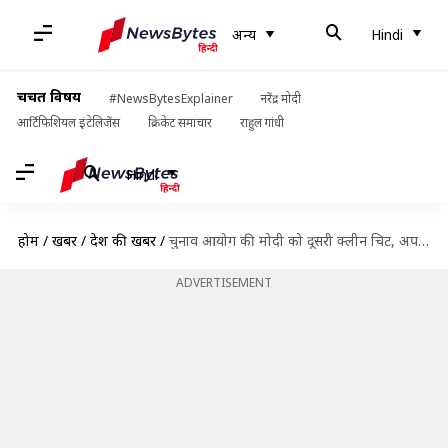
अन्य
Hindi
चर्चित विषय
#NewsBytesExplainer
नरेंद्र मोदी
आर्टिफिशियल इंटेलिजेंस
क्रिकेट समाचार
राहुल गांधी
Hindi
होम
/
खबरें
/
देश की खबरें
/
चुनाव आयोग की मोदी को दूसरी क्लीन चिट, अपने अधिकारियों के फैसले को ही पलटा
ADVERTISEMENT