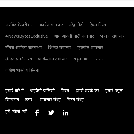
अरविंद केजरीवाल
कांग्रेस समाचार
नरेंद्र मोदी
ट्रैवल टिप्स
#NewsBytesExclusive
आम आदमी पार्टी समाचार
भाजपा समाचार
बॉक्स ऑफिस कलेक्शन
क्रिकेट समाचार
फुटबॉल समाचार
लेटेस्ट स्मार्टफोन्स
पाकिस्तान समाचार
राहुल गांधी
रेसिपी
दक्षिण भारतीय सिनेमा
हमारे बारे में
प्राइवेसी पॉलिसी
नियम
हमसे संपर्क करें
हमारे उसूल
शिकायत
खबरें
समाचार संग्रह
विषय संग्रह
हमें फॉलो करें