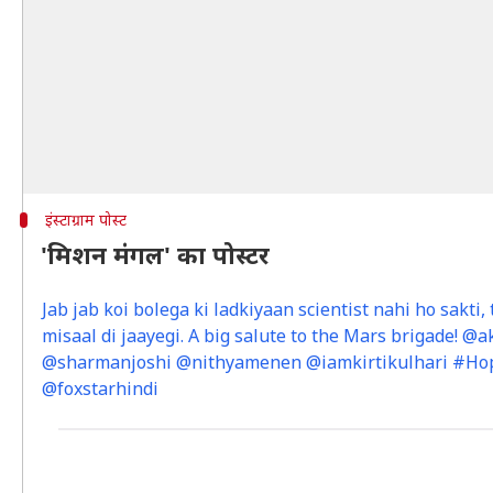
इंस्टाग्राम पोस्ट
'मिशन मंगल' का पोस्टर
Jab jab koi bolega ki ladkiyaan scientist nahi ho sakt
misaal di jaayegi. A big salute to the Mars brigade!
@sharmanjoshi @nithyamenen @iamkirtikulhari #Hop
@foxstarhindi