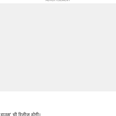
 हाउस' भी रिलीज़ होगी।