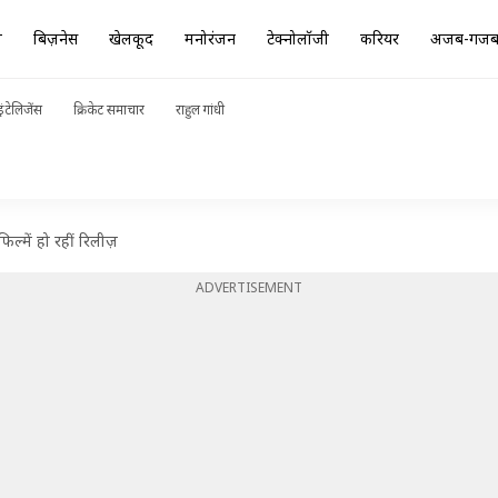
ा
बिज़नेस
खेलकूद
मनोरंजन
टेक्नोलॉजी
करियर
अजब-गज
ंटेलिजेंस
क्रिकेट समाचार
राहुल गांधी
िल्में हो रहीं रिलीज़
ADVERTISEMENT