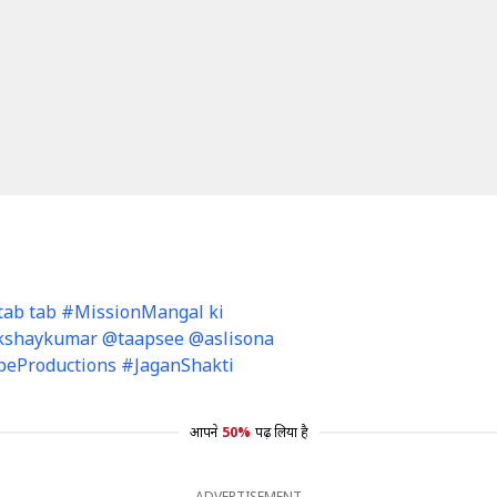
i, tab tab #MissionMangal ki
 @akshaykumar @taapsee @aslisona
eProductions #JaganShakti
आपने
50%
पढ़ लिया है
ADVERTISEMENT