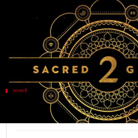
इस 15 अगस्त 'सेक्रेड गेम्स 2' और ये बड़ी 
लेखन
Aug 14, 2019
04:31 pm
स्वाति पाण्डेय
क्या है खबर?
स्वतंत्रता दिवस पर हर किसी भारतीय के मन में एक अलग सा 
वहीं, नेशनल हॉलीडे होने की वजह से इस दिन लोगों की छुट्टी
इसी कड़ी में इस साल भी दो बड़ी फिल्में रिलीज़ होने के लिए त
जानकारी
15 अगस्त फिल्मों के शोकीन्स के लिए होगा ख
इस साल 15 अगस्त फैन्स के लिए बहुत ही ज्यादा खास होने वाला
आपके पास एक समय पर कई च्वॉइस होंगी।