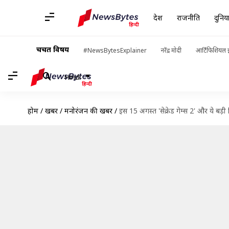
देश
राजनीति
दुनिय
चर्चित विषय
#NewsBytesExplainer
नरेंद्र मोदी
आर्टिफिशियल इ
Hindi
होम
/
खबरें
/
मनोरंजन की खबरें
/
इस 15 अगस्त 'सेक्रेड गेम्स 2' और ये बड़ी फ