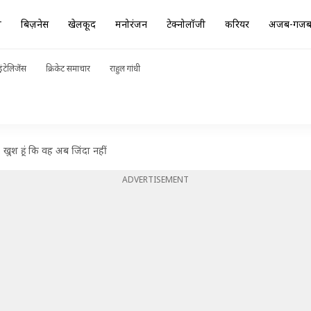
ा
बिज़नेस
खेलकूद
मनोरंजन
टेक्नोलॉजी
करियर
अजब-गज
ंटेलिजेंस
क्रिकेट समाचार
राहुल गांधी
 खुश हूं कि वह अब जिंदा नहीं
ADVERTISEMENT