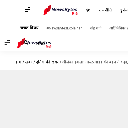
देश
राजनीति
दुनिय
चर्चित विषय
#NewsBytesExplainer
नरेंद्र मोदी
आर्टिफिशियल इ
Hindi
होम
/
खबरें
/
दुनिया की खबरें
/
श्रीलंका हमला: मास्टरमाइंड की बहन ने कहा,