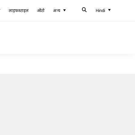
ब
लाइफस्टाइल
ऑटो
अन्य
Hindi