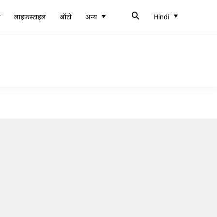
ब
लाइफस्टाइल
ऑटो
अन्य
Hindi