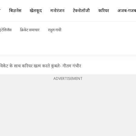
ा
बिज़नेस
खेलकूद
मनोरंजन
टेक्नोलॉजी
करियर
अजब-गज
ंटेलिजेंस
क्रिकेट समाचार
राहुल गांधी
विकेट के साथ करियर खत्म करते कुंबले- गौतम गंभीर
ADVERTISEMENT