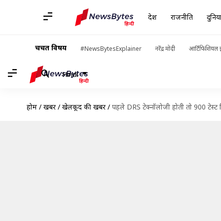
देश
राजनीति
दुनिय
चर्चित विषय
#NewsBytesExplainer
नरेंद्र मोदी
आर्टिफिशियल इ
Hindi
होम
/
खबरें
/
खेलकूद की खबरें
/
पहले DRS टेक्नॉलोजी होती तो 900 टेस्ट 