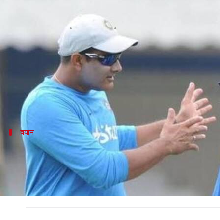
पहले DRS टेक्नॉलोजी होती तो 900 टेस
लेखन
May 03, 2020
06:21 pm
Neeraj Pandey
क्या है खबर?
पूर्व भारतीय क्रिकेटर और वर्तमान समय में भारतीय जनता पा
हाल ही में कुंबले को अपना बेस्ट कप्तान बताने वाले गंभीर 
बयान
DRS के साथ 900 विकेट लेते कुंबले- गंभीर
गंभीर ने स्पोर्ट्स तक के साथ इंटरव्यू के दौरान कहा कि यदि 
उन्होंने कहा, "DRS के साथ कुंबले 900 और हरभजन सिंह 700 ट
विकेट लिए थे। यदि उन्होंने रैंक-टर्नर पर खेला होता तो विपक्ष