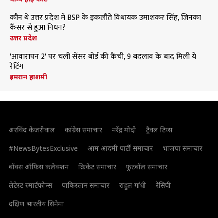
कौन थे उत्तर प्रदेश में BSP के इकलौते विधायक उमाशंकर सिंह, जिनका
कैंसर से हुआ निधन?
उत्तर प्रदेश
'आवारापन 2' पर चली सेंसर बोर्ड की कैंची, 9 बदलाव के बाद मिली ये
रेटिंग
इमरान हाशमी
अरविंद केजरीवाल
कांग्रेस समाचार
नरेंद्र मोदी
ट्रैवल टिप्स
#NewsBytesExclusive
आम आदमी पार्टी समाचार
भाजपा समाचार
बॉक्स ऑफिस कलेक्शन
क्रिकेट समाचार
फुटबॉल समाचार
लेटेस्ट स्मार्टफोन्स
पाकिस्तान समाचार
राहुल गांधी
रेसिपी
दक्षिण भारतीय सिनेमा