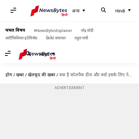
अन्य
Hindi
चर्चित विषय
#NewsBytesExplainer
नरेंद्र मोदी
आर्टिफिशियल इंटेलिजेंस
क्रिकेट समाचार
राहुल गांधी
Hindi
होम
/
खबरें
/
खेलकूद की खबरें
/
क्या है कोलपैक डील और क्यों इसके लिए नेशनल टीम छोड़ देते हैं दक्षिण अफ्रीकी क्रिकेटर्स?
ADVERTISEMENT