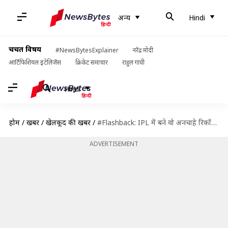
अन्य
Hindi
चर्चित विषय
#NewsBytesExplainer
नरेंद्र मोदी
आर्टिफिशियल इंटेलिजेंस
क्रिकेट समाचार
राहुल गांधी
Hindi
होम
/
खबरें
/
खेलकूद की खबरें
/
#Flashback: IPL में बने वो अनचाहे रिकॉर्ड, जिन्हें खिलाड़ी भुलाना चाहेंगे
ADVERTISEMENT