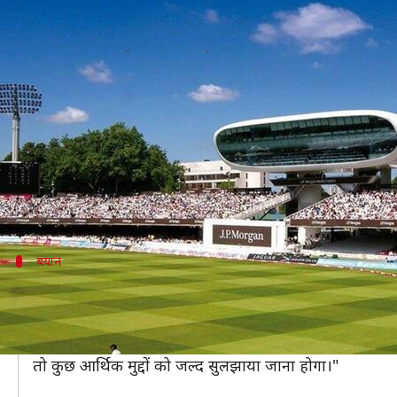
वर्ल्ड टेस्ट चैंपियनशिप: लॉर्ड्स में फा
लेखन
Nov 20, 2020
07:26 pm
Neeraj Pandey
क्या है खबर?
कोरोना वायरस के कारण पिछले साल शुरु हुई वर्ल्ड टेस्ट च
कराने के लिए तैयार है।
टेस्ट चैंपियनशिप का फाइनल लॉर्ड्स में खेला जाना है, लेकिन
बयान
जल्द सुलझाना होगा आर्थिक मुद्दा- सूत्र
ANI
के मुताबिक इंटरनेशनल क्रिकेट काउंसिल (ICC) और इंग्लिश 
सूत्रों ने बताया, "हम देख सकते हैं कि 10 से 14 जून तक लॉर्ड्
तो कुछ आर्थिक मुद्दों को जल्द सुलझाया जाना होगा।"