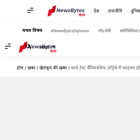
देश
राजनीति
दुनिय
चर्चित विषय
#NewsBytesExplainer
नरेंद्र मोदी
आर्टिफिशियल इ
Hindi
होम
/
खबरें
/
खेलकूद की खबरें
/
वर्ल्ड टेस्ट चैंपियनशिप: लॉर्ड्स में फाइनल 