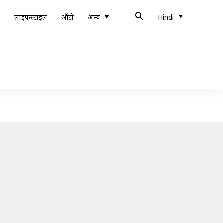
ब
लाइफस्टाइल
ऑटो
अन्य
Hindi