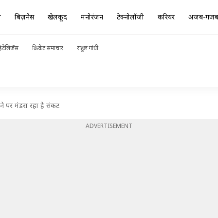
ा
बिज़नेस
खेलकूद
मनोरंजन
टेक्नोलॉजी
करियर
अजब-गज
ंटेलिजेंस
क्रिकेट समाचार
राहुल गांधी
होने पर मंडरा रहा है संकट
ADVERTISEMENT