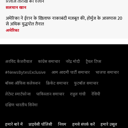
रिलीज तारीख का ऐलान
सलमान खान
अमेरिका ने ईरान के खिलाफ नाकाबंदी मजबूत की, होर्मुज के आसपास 20
से अधिक युद्धपोत तैनात
अमेरिका
अरविंद केजरीवाल
कांग्रेस समाचार
नरेंद्र मोदी
ट्रैवल टिप्स
#NewsBytesExclusive
आम आदमी पार्टी समाचार
भाजपा समाचार
बॉक्स ऑफिस कलेक्शन
क्रिकेट समाचार
फुटबॉल समाचार
लेटेस्ट स्मार्टफोन्स
पाकिस्तान समाचार
राहुल गांधी
रेसिपी
दक्षिण भारतीय सिनेमा
हमारे बारे में
प्राइवेसी पॉलिसी
नियम
हमसे संपर्क करें
हमारे उसूल