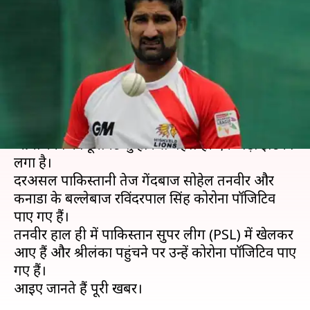
पहले कोरोना पॉजिटिव मिले तनवीर
और एक अन्य खिलाड़ी
लेखन
Nov 20, 2020
07:00 pm
Neeraj Pandey
क्या है खबर?
26 नवंबर से शुरु हो रही लंका प्रीमियर लीग (LPL) के
आयोजकों को टूर्नामेंट शुरु होने से पहले ही एक बड़ा झटका
लगा है।
दरअसल पाकिस्तानी तेज गेंदबाज सोहेल तनवीर और
कनाडा के बल्लेबाज रविंदरपाल सिंह कोरोना पॉजिटिव
पाए गए हैं।
तनवीर हाल ही में पाकिस्तान सुपर लीग (PSL) में खेलकर
आए हैं और श्रीलंका पहुंचने पर उन्हें कोरोना पॉजिटिव पाए
गए हैं।