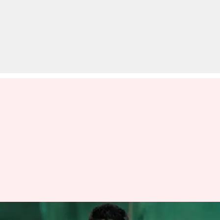
लंका प्रीमियर लीग: टूर्नामेंट शुरु होने से