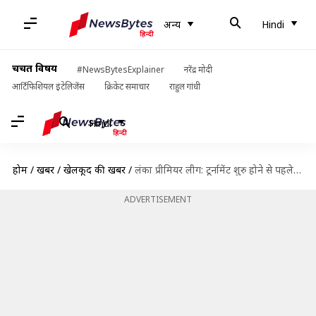
अन्य
Hindi
चर्चित विषय
#NewsBytesExplainer
नरेंद्र मोदी
आर्टिफिशियल इंटेलिजेंस
क्रिकेट समाचार
राहुल गांधी
Hindi
होम
/
खबरें
/
खेलकूद की खबरें
/
लंका प्रीमियर लीग: टूर्नामेंट शुरु होने से पहले कोरोना पॉजिटिव मिले तनवीर और एक अन्य खिलाड़ी
ADVERTISEMENT