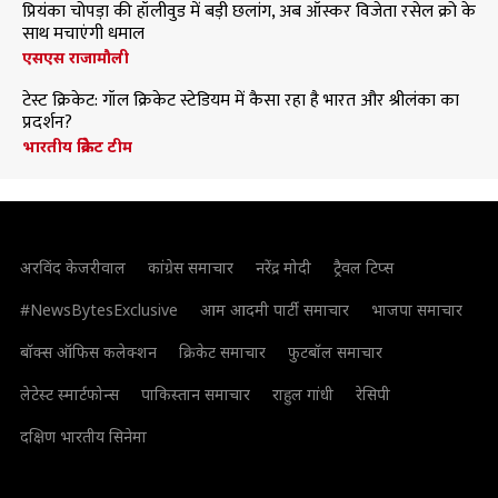
प्रियंका चोपड़ा की हॉलीवुड में बड़ी छलांग, अब ऑस्कर विजेता रसेल क्रो के
साथ मचाएंगी धमाल
एसएस राजामौली
टेस्ट क्रिकेट: गॉल क्रिकेट स्टेडियम में कैसा रहा है भारत और श्रीलंका का
प्रदर्शन?
भारतीय क्रिकेट टीम
अरविंद केजरीवाल
कांग्रेस समाचार
नरेंद्र मोदी
ट्रैवल टिप्स
#NewsBytesExclusive
आम आदमी पार्टी समाचार
भाजपा समाचार
बॉक्स ऑफिस कलेक्शन
क्रिकेट समाचार
फुटबॉल समाचार
लेटेस्ट स्मार्टफोन्स
पाकिस्तान समाचार
राहुल गांधी
रेसिपी
दक्षिण भारतीय सिनेमा