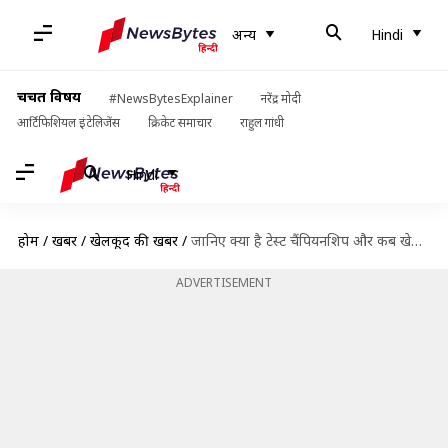
अन्य
Hindi
चर्चित विषय
#NewsBytesExplainer
नरेंद्र मोदी
आर्टिफिशियल इंटेलिजेंस
क्रिकेट समाचार
राहुल गांधी
Hindi
होम
/
खबरें
/
खेलकूद की खबरें
/
जानिए क्या है टेस्ट चैंपियनशिप और कब खेला जाएगा इसका फाइनल, भारत के मैच और शेड्यूल
ADVERTISEMENT