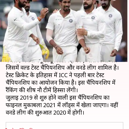
कब खेला जाएगा इसका फाइनल,
भारत के मैच और शेड्यूल
लेखन
Jul 22, 2019
07:16 pm
मोहम्मद वाहिद
क्या है खबर?
अंतर्राष्ट्रीय क्रिकेट परिषद (ICC) ने पिछले साल पांच सालों
के लिए अपना फ्यूचर टूर प्रोग्राम (FTP) जारी किया था।
जिसमें वर्ल्ड टेस्ट चैंपियनशिप और वनडे लीग शामिल है।
टेस्ट क्रिकेट के इतिहास में ICC ने पहली बार टेस्ट
चैंपियनशिप का आयोजन किया है। इस चैंपियनशिप में
रैंकिंग की शीर्ष नौ टीमें हिस्सा लेंगी।
जुलाई 2019 से शुरु होने वाली इस चैंपियनशिप का
फाइनल मुकाबला 2021 में लॉर्ड्स में खेला जाएगा। वहीं