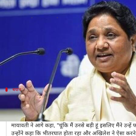
लोकसभा चुनाव नतीजों के बाद सपा से 
लेखन
Jun 24, 2019
12:14 pm
प्रमोद कुमार
क्या है खबर?
लोकसभा चुनावों में मिली करारी हार के बाद समाजवादी पार्टी
मायावती ने रविवार को कहा कि चुनावों में मिली हार के बाद 
इतना ही नहीं, मायावती ने सपा के वरिष्ठ नेता मुलायम सिंह
बयान
बड़ी होने के नाते मैंने किया अखिलेश को फोन-
मायावती ने कहा, "चुनावों में महागठबंधन की हार के बाद अखिल
सुनी।"
मायावती ने आगे कहा, "चूंकि मैं उनसे बड़ी हूं इसलिए मैंने उ
उन्होंने कहा कि भीतरघात होता रहा और अखिलेश ने ऐसा करने व