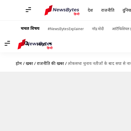
देश
राजनीति
दुनिय
चर्चित विषय
#NewsBytesExplainer
नरेंद्र मोदी
आर्टिफिशियल इ
Hindi
होम
/
खबरें
/
राजनीति की खबरें
/
लोकसभा चुनाव नतीजों के बाद सपा से नार