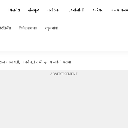
ा
बिज़नेस
खेलकूद
मनोरंजन
टेक्नोलॉजी
करियर
अजब-गज
ंटेलिजेंस
क्रिकेट समाचार
राहुल गांधी
ाज मायावती, अपने बूते सभी चुनाव लड़ेगी बसपा
ADVERTISEMENT