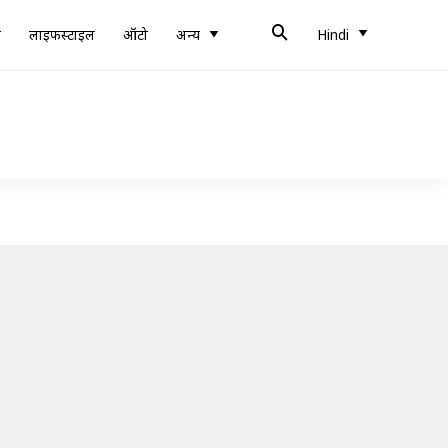
ब
लाइफस्टाइल
ऑटो
अन्य
Hindi