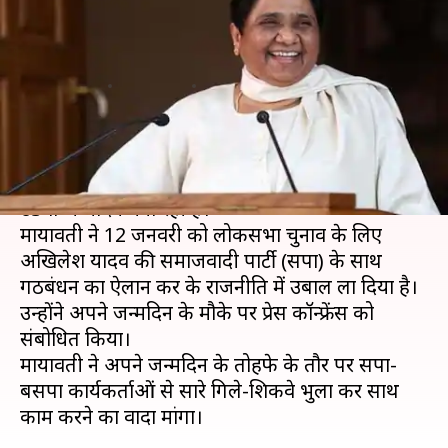
साथ काम करें, यही मेरे लिए जन्मदिन
का सबसे बड़ा तोहफा- मायावती
लेखन
Jan 15, 2019
04:22 pm
मुकुल तोमर
क्या है खबर?
बहुजन समाज पार्टी (बसपा) प्रमुख मायावती आज अपना
63वां जन्मदिन मना रही हैं।
मायावती ने 12 जनवरी को लोकसभा चुनाव के लिए
अखिलेश यादव की समाजवादी पार्टी (सपा) के साथ
गठबंधन का ऐलान कर के राजनीति में उबाल ला दिया है।
उन्होंने अपने जन्मदिन के मौके पर प्रेस कॉन्फ्रेंस को
संबोधित किया।
मायावती ने अपने जन्मदिन के तोहफे के तौर पर सपा-
बसपा कार्यकर्ताओं से सारे गिले-शिकवे भुला कर साथ