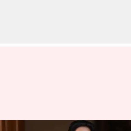
सपा-बसपा गिले-शिकवे भुलाकर