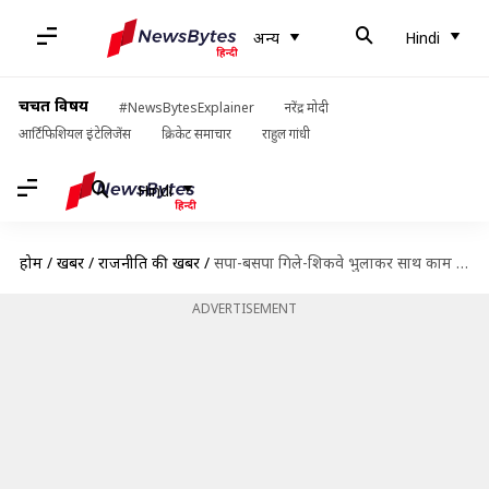
अन्य
Hindi
चर्चित विषय
#NewsBytesExplainer
नरेंद्र मोदी
आर्टिफिशियल इंटेलिजेंस
क्रिकेट समाचार
राहुल गांधी
Hindi
होम
/
खबरें
/
राजनीति की खबरें
/
सपा-बसपा गिले-शिकवे भुलाकर साथ काम करें, यही मेरे लिए जन्मदिन का सबसे बड़ा तोहफा- मायावती
ADVERTISEMENT