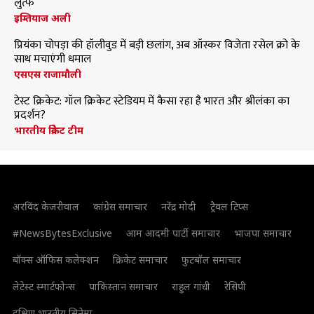
लुत्फ
इम्तियाज अली
प्रियंका चोपड़ा की हॉलीवुड में बड़ी छलांग, अब ऑस्कर विजेता रसेल क्रो के
साथ मचाएंगी धमाल
एसएस राजामौली
टेस्ट क्रिकेट: गॉल क्रिकेट स्टेडियम में कैसा रहा है भारत और श्रीलंका का
प्रदर्शन?
भारतीय क्रिकेट टीम
अरविंद केजरीवाल
कांग्रेस समाचार
नरेंद्र मोदी
ट्रैवल टिप्स
#NewsBytesExclusive
आम आदमी पार्टी समाचार
भाजपा समाचार
बॉक्स ऑफिस कलेक्शन
क्रिकेट समाचार
फुटबॉल समाचार
लेटेस्ट स्मार्टफोन्स
पाकिस्तान समाचार
राहुल गांधी
रेसिपी
दक्षिण भारतीय सिनेमा