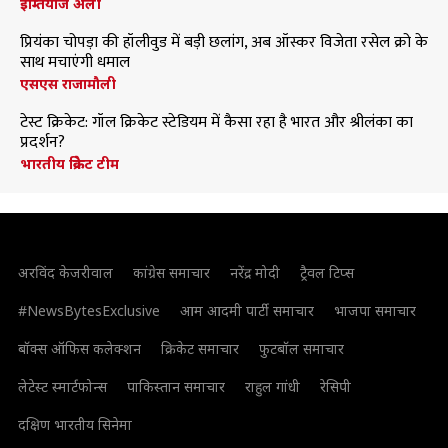
इम्तियाज अली
प्रियंका चोपड़ा की हॉलीवुड में बड़ी छलांग, अब ऑस्कर विजेता रसेल क्रो के
साथ मचाएंगी धमाल
एसएस राजामौली
टेस्ट क्रिकेट: गॉल क्रिकेट स्टेडियम में कैसा रहा है भारत और श्रीलंका का
प्रदर्शन?
भारतीय क्रिकेट टीम
अरविंद केजरीवाल
कांग्रेस समाचार
नरेंद्र मोदी
ट्रैवल टिप्स
#NewsBytesExclusive
आम आदमी पार्टी समाचार
भाजपा समाचार
बॉक्स ऑफिस कलेक्शन
क्रिकेट समाचार
फुटबॉल समाचार
लेटेस्ट स्मार्टफोन्स
पाकिस्तान समाचार
राहुल गांधी
रेसिपी
दक्षिण भारतीय सिनेमा