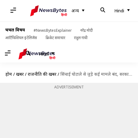
अन्य
Hindi
चर्चित विषय
#NewsBytesExplainer
नरेंद्र मोदी
आर्टिफिशियल इंटेलिजेंस
क्रिकेट समाचार
राहुल गांधी
Hindi
होम
/
खबरें
/
राजनीति की खबरें
/
सिंचाई घोटाले से जुड़े कई मामले बंद, सरकार बोली- अजित पवार से जुड़ा कोई मामला नहीं
ADVERTISEMENT