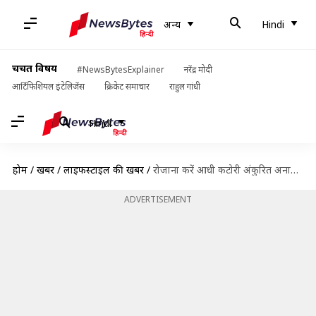
अन्य
Hindi
चर्चित विषय
#NewsBytesExplainer
नरेंद्र मोदी
आर्टिफिशियल इंटेलिजेंस
क्रिकेट समाचार
राहुल गांधी
Hindi
होम
/
खबरें
/
लाइफस्टाइल की खबरें
/
रोजाना करें आधी कटोरी अंकुरित अनाज का सेवन, मिलेंगे ये 5 प्रमुख स्वास्थ्य लाभ
ADVERTISEMENT