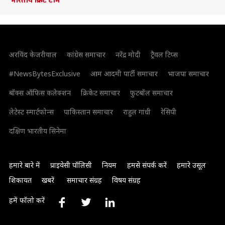
अरविंद केजरीवाल
कांग्रेस समाचार
नरेंद्र मोदी
ट्रैवल टिप्स
#NewsBytesExclusive
आम आदमी पार्टी समाचार
भाजपा समाचार
बॉक्स ऑफिस कलेक्शन
क्रिकेट समाचार
फुटबॉल समाचार
लेटेस्ट स्मार्टफोन्स
पाकिस्तान समाचार
राहुल गांधी
रेसिपी
दक्षिण भारतीय सिनेमा
हमारे बारे में
प्राइवेसी पॉलिसी
नियम
हमसे संपर्क करें
हमारे उसूल
शिकायत
खबरें
समाचार संग्रह
विषय संग्रह
हमें फॉलो करें