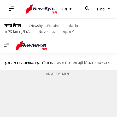
अन्य
Hindi
चर्चित विषय
#NewsBytesExplainer
नरेंद्र मोदी
आर्टिफिशियल इंटेलिजेंस
क्रिकेट समाचार
राहुल गांधी
Hindi
होम
/
खबरें
/
लाइफस्टाइल की खबरें
/
पढ़ाई के कारण नहीं मिलता समय? स्वस्थ रहने के लिए ये टिप्स अपनाएं छात्र
ADVERTISEMENT