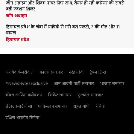
जॉन अब्राहम और शिवम नायर फिर साथ, तैयार हो रही करियर की सबसे
बड़ी एक्शन थ्रिलर
जॉन अब्राहम
हिमाचल प्रदेश के चंबा में यात्रियों से भरी बस पलटी, 7 की मौत और 11
घायल
हिमाचल प्रदेश
अरविंद केजरीवाल
कांग्रेस समाचार
नरेंद्र मोदी
ट्रैवल टिप्स
#NewsBytesExclusive
आम आदमी पार्टी समाचार
भाजपा समाचार
बॉक्स ऑफिस कलेक्शन
क्रिकेट समाचार
फुटबॉल समाचार
लेटेस्ट स्मार्टफोन्स
पाकिस्तान समाचार
राहुल गांधी
रेसिपी
दक्षिण भारतीय सिनेमा