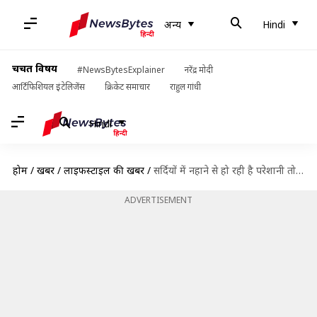
अन्य
Hindi
चर्चित विषय
#NewsBytesExplainer
नरेंद्र मोदी
आर्टिफिशियल इंटेलिजेंस
क्रिकेट समाचार
राहुल गांधी
Hindi
होम
/
खबरें
/
लाइफस्टाइल की खबरें
/
सर्दियों में नहाने से हो रही है परेशानी तो लगाएं ये फेशियल स्प्रे, आएगा ग्लो
ADVERTISEMENT