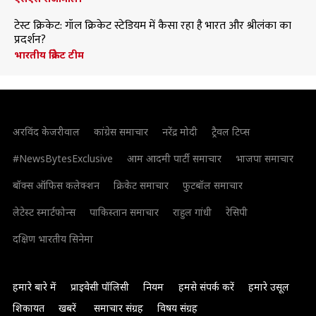
टेस्ट क्रिकेट: गॉल क्रिकेट स्टेडियम में कैसा रहा है भारत और श्रीलंका का
प्रदर्शन?
भारतीय क्रिकेट टीम
अरविंद केजरीवाल
कांग्रेस समाचार
नरेंद्र मोदी
ट्रैवल टिप्स
#NewsBytesExclusive
आम आदमी पार्टी समाचार
भाजपा समाचार
बॉक्स ऑफिस कलेक्शन
क्रिकेट समाचार
फुटबॉल समाचार
लेटेस्ट स्मार्टफोन्स
पाकिस्तान समाचार
राहुल गांधी
रेसिपी
दक्षिण भारतीय सिनेमा
हमारे बारे में
प्राइवेसी पॉलिसी
नियम
हमसे संपर्क करें
हमारे उसूल
शिकायत
खबरें
समाचार संग्रह
विषय संग्रह