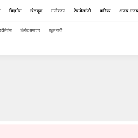
ा
बिज़नेस
खेलकूद
मनोरंजन
टेक्नोलॉजी
करियर
अजब-गज
ा रह सकता है कोरोना वायरस
ADVERTISEMENT
ंटेलिजेंस
क्रिकेट समाचार
राहुल गांधी