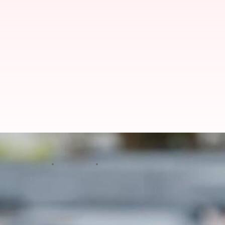
स्टडी: मास्क पर एक सप्ताह तक जिंदा
लेखन
Apr 07, 2020
11:37 am
प्रमोद कुमार
क्या है खबर?
दुनियाभर में प्रकोप फैला रही महामारी कोरोना वायरस (COV