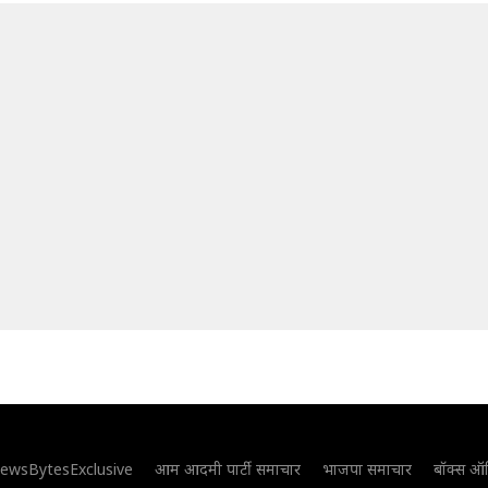
ewsBytesExclusive
आम आदमी पार्टी समाचार
भाजपा समाचार
बॉक्स ऑ