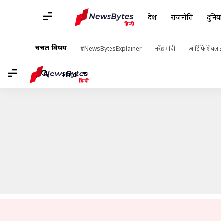
देश
राजनीति
दुनिय
होम
/
खबरें
/
लाइफस्टाइल की खबरें
/
स्टडी: मास्क पर एक सप्ताह तक जिंद
चर्चित विषय
#NewsBytesExplainer
नरेंद्र मोदी
आर्टिफिशियल इ
Hindi