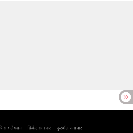
फिस कलेक्शन
क्रिकेट समाचार
फुटबॉल समाचार