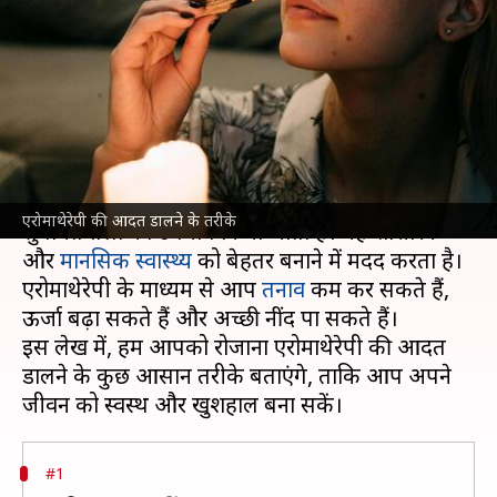
है तनाव, जानिए इसकी आदत डालने
के आसान तरीके
लेखन
Dec 13, 2024
11:11 am
सयाली
क्या है खबर?
एरोमाथेरेपी एक प्राकृतिक चिकित्सा विधि है, जिसमें
एरोमाथेरेपी की आदत डालने के तरीके
सुगंधित तेलों का उपयोग किया जाता है। यह शारीरिक
और
मानसिक स्वास्थ्य
को बेहतर बनाने में मदद करता है।
एरोमाथेरेपी के माध्यम से आप
तनाव
कम कर सकते हैं,
ऊर्जा बढ़ा सकते हैं और अच्छी नींद पा सकते हैं।
इस लेख में, हम आपको रोजाना एरोमाथेरेपी की आदत
डालने के कुछ आसान तरीके बताएंगे, ताकि आप अपने
#1