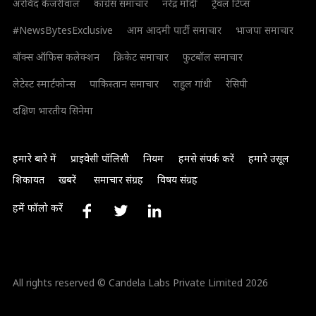
अरविंद केजरीवाल
कांग्रेस समाचार
नरेंद्र मोदी
ट्रैवल टिप्स
#NewsBytesExclusive
आम आदमी पार्टी समाचार
भाजपा समाचार
बॉक्स ऑफिस कलेक्शन
क्रिकेट समाचार
फुटबॉल समाचार
लेटेस्ट स्मार्टफोन्स
पाकिस्तान समाचार
राहुल गांधी
रेसिपी
दक्षिण भारतीय सिनेमा
हमारे बारे में
प्राइवेसी पॉलिसी
नियम
हमसे संपर्क करें
हमारे उसूल
शिकायत
खबरें
समाचार संग्रह
विषय संग्रह
हमें फॉलो करें
All rights reserved © Candela Labs Private Limited 2026