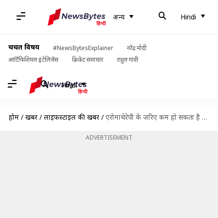
अन्य
Hindi
चर्चित विषय
#NewsBytesExplainer
नरेंद्र मोदी
आर्टिफिशियल इंटेलिजेंस
क्रिकेट समाचार
राहुल गांधी
Hindi
होम
/
खबरें
/
लाइफस्टाइल की खबरें
/
एरोमाथेरेपी के जरिए कम हो सकता है तनाव, जानिए इसकी आदत डालने के आसान तरीके
ADVERTISEMENT