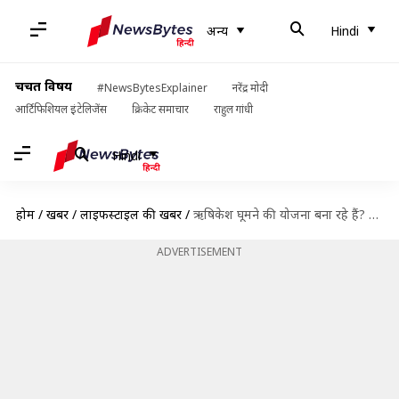
अन्य
Hindi
चर्चित विषय
#NewsBytesExplainer
नरेंद्र मोदी
आर्टिफिशियल इंटेलिजेंस
क्रिकेट समाचार
राहुल गांधी
Hindi
होम
/
खबरें
/
लाइफस्टाइल की खबरें
/
ऋषिकेश घूमने की योजना बना रहे हैं? इन 5 गतिविधियों को बनाएं यात्रा का हिस्सा
ADVERTISEMENT