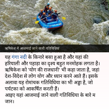
इन 5 गतिविधियों को बनाएं यात्रा का
हिस्सा
लेखन
Sep 27, 2024
11:49 am
अंजली
क्या है खबर?
उत्तराखंड
में स्थित ऋषिकेश अपनी प्राकृतिक सुंदरता और
ऋषिकेश में आजमाई जाने वाली गतिविधियां
आध्यात्मिक माहौल के लिए जाना जाता है।
यह
गंगा नदी
के किनारे बसा हुआ है और यहां की
हरियाली और पहाड़ों का दृश्य बहुत मनमोहक लगता है।
ऋषिकेश को 'योग की राजधानी' भी कहा जाता है, जहां
देश-विदेश से लोग योग और ध्यान करने आते हैं। इसके
अलावा यह रोमांचक गतिविधियों का भी अड्डा है, जो
पर्यटकों को आकर्षित करती हैं।
आइए यहां आजमाई जाने वाली गतिविधियों के बारे में