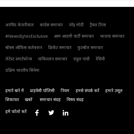
अरविंद केजरीवाल
कांग्रेस समाचार
नरेंद्र मोदी
ट्रैवल टिप्स
#NewsBytesExclusive
आम आदमी पार्टी समाचार
भाजपा समाचार
बॉक्स ऑफिस कलेक्शन
क्रिकेट समाचार
फुटबॉल समाचार
लेटेस्ट स्मार्टफोन्स
पाकिस्तान समाचार
राहुल गांधी
रेसिपी
दक्षिण भारतीय सिनेमा
हमारे बारे में
प्राइवेसी पॉलिसी
नियम
हमसे संपर्क करें
हमारे उसूल
शिकायत
खबरें
समाचार संग्रह
विषय संग्रह
हमें फॉलो करें