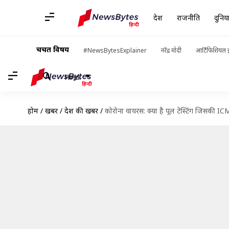
देश
राजनीति
दुनिय
चर्चित विषय
#NewsBytesExplainer
नरेंद्र मोदी
आर्टिफिशियल इ
Hindi
होम
/
खबरें
/
देश की खबरें
/
कोरोना वायरस: क्या है पूल टेस्टिंग जिसकी ICM