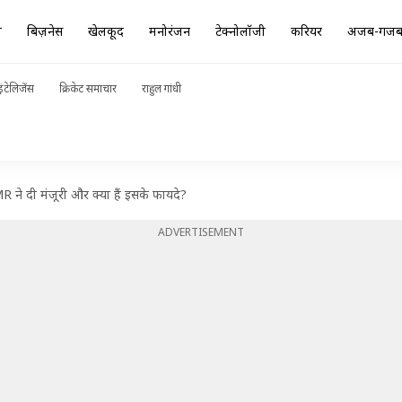
ा
बिज़नेस
खेलकूद
मनोरंजन
टेक्नोलॉजी
करियर
अजब-गज
ंटेलिजेंस
क्रिकेट समाचार
राहुल गांधी
R ने दी मंजूरी और क्या हैं इसके फायदे?
ADVERTISEMENT