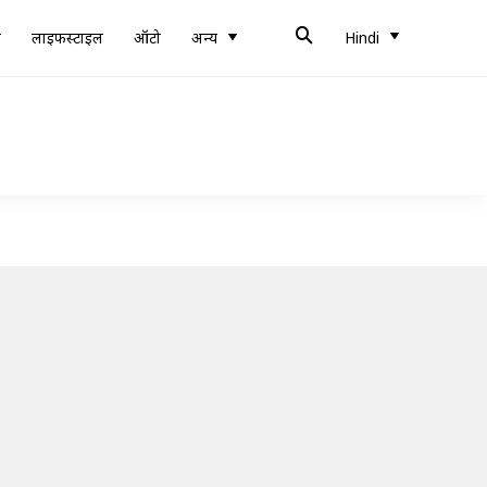
ब
लाइफस्टाइल
ऑटो
अन्य
Hindi