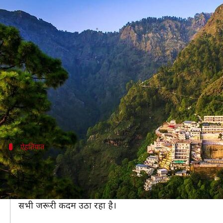
महीनों बाद खुला वैष्णो देवी मंदिर, एक 
लेखन
Aug 16, 2020
02:30 pm
प्रमोद कुमार
क्या है खबर?
कोरोना वायरस के कारण मार्च में बंद हुआ वैष्णो देवी मंदिर 
देश में कोरोना वायरस संक्रमण को फैलने से रोकने के लिए 
अब त्रिकुटा पहाड़ी स्थित वैष्णो देवी मंदिर के साथ-साथ केंद
ऐहतियात
18 मार्च को बंद किया गया था वैष्णो देवी मंदिर
वैष्णो देवी मंदिर के द्वार रविवार सुबह लगभग छह बजे खोले गए।
उन्होंने कहा कि 18 मार्च को ऐहतियात बरतते हुए मंदिर को बं
सभी जरूरी कदम उठा रहा है।