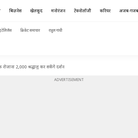
ा
बिज़नेस
खेलकूद
मनोरंजन
टेक्नोलॉजी
करियर
अजब-गज
ंटेलिजेंस
क्रिकेट समाचार
राहुल गांधी
क रोजाना 2,000 श्रद्धालु कर सकेंगे दर्शन
ADVERTISEMENT