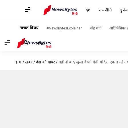
देश
राजनीति
दुनिय
चर्चित विषय
#NewsBytesExplainer
नरेंद्र मोदी
आर्टिफिशियल इ
Hindi
होम
/
खबरें
/
देश की खबरें
/
महीनों बाद खुला वैष्णो देवी मंदिर, एक हफ्ते त