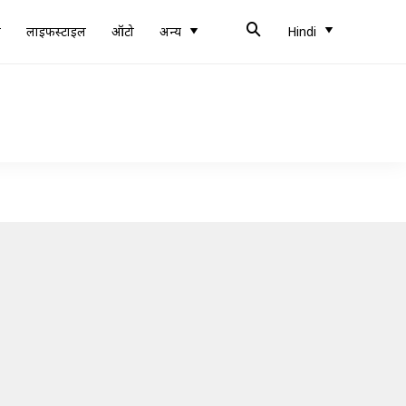
ब
लाइफस्टाइल
ऑटो
अन्य
Hindi