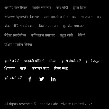
अरविंद केजरीवाल
कांग्रेस समाचार
नरेंद्र मोदी
ट्रैवल टिप्स
#NewsBytesExclusive
आम आदमी पार्टी समाचार
भाजपा समाचार
बॉक्स ऑफिस कलेक्शन
क्रिकेट समाचार
फुटबॉल समाचार
लेटेस्ट स्मार्टफोन्स
पाकिस्तान समाचार
राहुल गांधी
रेसिपी
दक्षिण भारतीय सिनेमा
हमारे बारे में
प्राइवेसी पॉलिसी
नियम
हमसे संपर्क करें
हमारे उसूल
शिकायत
खबरें
समाचार संग्रह
विषय संग्रह
हमें फॉलो करें
All rights reserved © Candela Labs Private Limited 2026