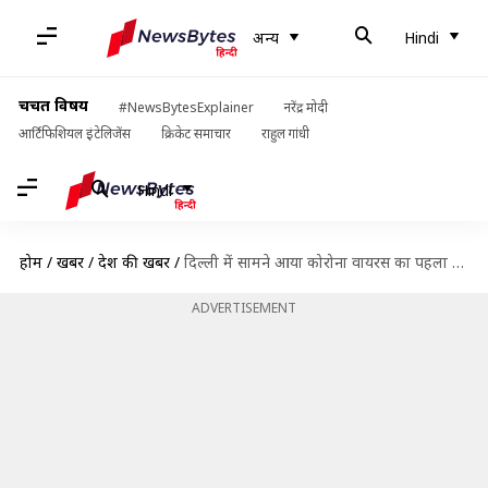
अन्य
Hindi
चर्चित विषय
#NewsBytesExplainer
नरेंद्र मोदी
आर्टिफिशियल इंटेलिजेंस
क्रिकेट समाचार
राहुल गांधी
Hindi
होम
/
खबरें
/
देश की खबरें
/
दिल्ली में सामने आया कोरोना वायरस का पहला मामला, तेलंगाना में भी एक संक्रमित
ADVERTISEMENT