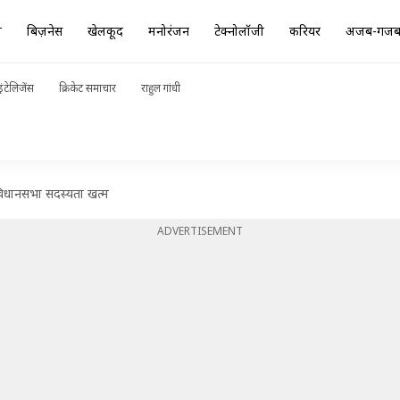
ा
बिज़नेस
खेलकूद
मनोरंजन
टेक्नोलॉजी
करियर
अजब-गज
ंटेलिजेंस
क्रिकेट समाचार
राहुल गांधी
 विधानसभा सदस्यता खत्म
ADVERTISEMENT