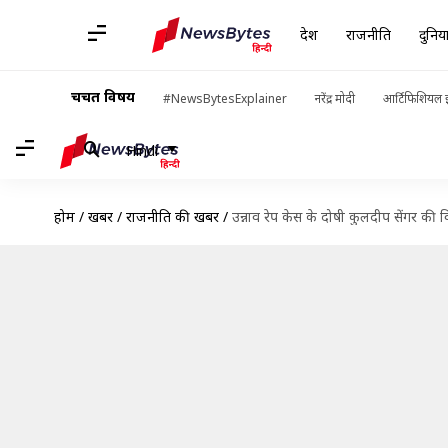
देश
राजनीति
दुनिय
चर्चित विषय
#NewsBytesExplainer
नरेंद्र मोदी
आर्टिफिशियल इ
Hindi
होम
/
खबरें
/
राजनीति की खबरें
/
उन्नाव रेप केस के दोषी कुलदीप सेंगर की