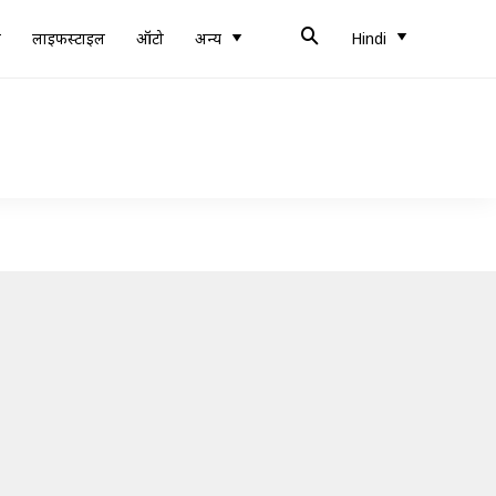
ब
लाइफस्टाइल
ऑटो
अन्य
Hindi