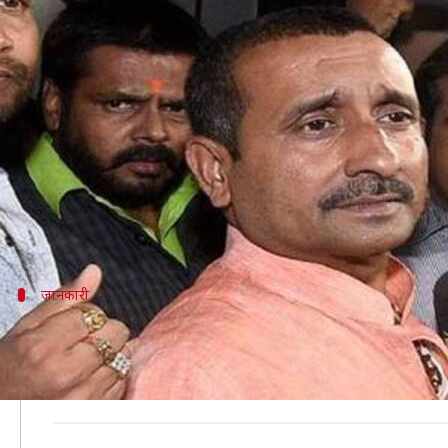
उन्नाव रेप केस के दोषी कुलदीप सेंगर
लेखन
Feb 25, 2020
08:20 pm
भारत शर्मा
क्या है खबर?
उन्नाव रेप केस में आजीवन कारावास की सजा भुगत रहे कुलद
उत्तर प्रदेश विधानसभा के प्रमुख सचिव प्रदीप दुबे ने मंगल
है।
जानकारी
पिछले साल भी अयोग्य घोषित हुआ था उत्तर प्
विधानसभा की ओर से सदस्यता खत्म किए जाने का यह दूसरा माम
अयोग्य घोषित किया जा चुका है।