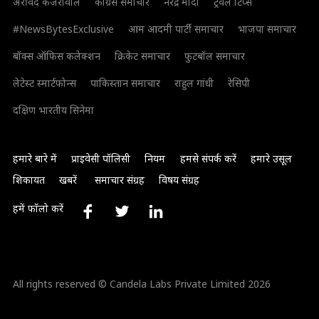
अरविंद केजरीवाल
कांग्रेस समाचार
नरेंद्र मोदी
ट्रैवल टिप्स
#NewsBytesExclusive
आम आदमी पार्टी समाचार
भाजपा समाचार
बॉक्स ऑफिस कलेक्शन
क्रिकेट समाचार
फुटबॉल समाचार
लेटेस्ट स्मार्टफोन्स
पाकिस्तान समाचार
राहुल गांधी
रेसिपी
दक्षिण भारतीय सिनेमा
हमारे बारे में
प्राइवेसी पॉलिसी
नियम
हमसे संपर्क करें
हमारे उसूल
शिकायत
खबरें
समाचार संग्रह
विषय संग्रह
हमें फॉलो करें
All rights reserved © Candela Labs Private Limited 2026