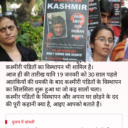
विस्थापन, जानिए आज से 30 साल
पहले क्या-क्या हुआ था
लेखन
Jan 19, 2020
06:14 pm
मुकुल तोमर
क्या है खबर?
आजादी के बाद भारत के धर्मनिरपेक्ष चरित्र पर धब्बा
लगाने वाली जो सबसे बड़ी घटनाएं हुई हैं उनमें कश्मीर से
कश्मीरी पंडितों का विस्थापन भी शामिल है।
आज ही की तारीख यानि 19 जनवरी को 30 साल पहले
आतंकियों की धमकी के बाद कश्मीरी पंडितों के विस्थापन
का सिलसिला शुरू हुआ था जो कई सालों चला।
कश्मीर पंडितों के विस्थापन और अपना घर छोड़ने के दर्द
चुनाव में धांधली