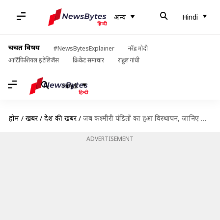
अन्य
Hindi
चर्चित विषय
#NewsBytesExplainer
नरेंद्र मोदी
आर्टिफिशियल इंटेलिजेंस
क्रिकेट समाचार
राहुल गांधी
Hindi
होम
/
खबरें
/
देश की खबरें
/
जब कश्मीरी पंडितों का हुआ विस्थापन, जानिए आज से 30 साल पहले क्या-क्या हुआ था
ADVERTISEMENT