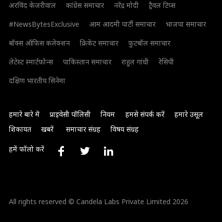
अरविंद केजरीवाल
कांग्रेस समाचार
नरेंद्र मोदी
ट्रैवल टिप्स
#NewsBytesExclusive
आम आदमी पार्टी समाचार
भाजपा समाचार
बॉक्स ऑफिस कलेक्शन
क्रिकेट समाचार
फुटबॉल समाचार
लेटेस्ट स्मार्टफोन्स
पाकिस्तान समाचार
राहुल गांधी
रेसिपी
दक्षिण भारतीय सिनेमा
हमारे बारे में
प्राइवेसी पॉलिसी
नियम
हमसे संपर्क करें
हमारे उसूल
शिकायत
खबरें
समाचार संग्रह
विषय संग्रह
हमें फॉलो करें
All rights reserved © Candela Labs Private Limited 2026