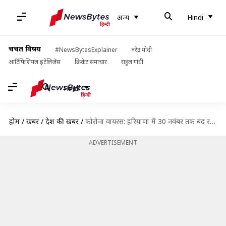
अन्य
Hindi
चर्चित विषय
#NewsBytesExplainer
नरेंद्र मोदी
आर्टिफिशियल इंटेलिजेंस
क्रिकेट समाचार
राहुल गांधी
Hindi
होम
/
खबरें
/
देश की खबरें
/
कोरोना वायरस: हरियाणा में 30 नवंबर तक बंद रहेंगे स्कूल, मुंबई में 31 दिसंबर तक रोक
ADVERTISEMENT