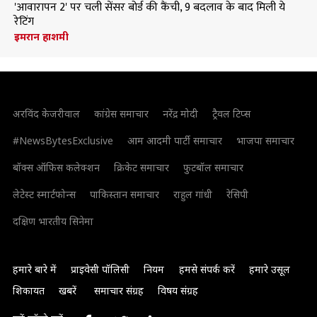
'आवारापन 2' पर चली सेंसर बोर्ड की कैंची, 9 बदलाव के बाद मिली ये
रेटिंग
इमरान हाशमी
अरविंद केजरीवाल
कांग्रेस समाचार
नरेंद्र मोदी
ट्रैवल टिप्स
#NewsBytesExclusive
आम आदमी पार्टी समाचार
भाजपा समाचार
बॉक्स ऑफिस कलेक्शन
क्रिकेट समाचार
फुटबॉल समाचार
लेटेस्ट स्मार्टफोन्स
पाकिस्तान समाचार
राहुल गांधी
रेसिपी
दक्षिण भारतीय सिनेमा
हमारे बारे में
प्राइवेसी पॉलिसी
नियम
हमसे संपर्क करें
हमारे उसूल
शिकायत
खबरें
समाचार संग्रह
विषय संग्रह