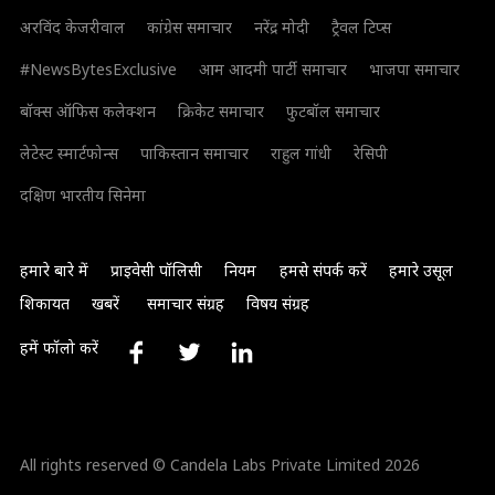
अरविंद केजरीवाल
कांग्रेस समाचार
नरेंद्र मोदी
ट्रैवल टिप्स
#NewsBytesExclusive
आम आदमी पार्टी समाचार
भाजपा समाचार
बॉक्स ऑफिस कलेक्शन
क्रिकेट समाचार
फुटबॉल समाचार
लेटेस्ट स्मार्टफोन्स
पाकिस्तान समाचार
राहुल गांधी
रेसिपी
दक्षिण भारतीय सिनेमा
हमारे बारे में
प्राइवेसी पॉलिसी
नियम
हमसे संपर्क करें
हमारे उसूल
शिकायत
खबरें
समाचार संग्रह
विषय संग्रह
हमें फॉलो करें
All rights reserved © Candela Labs Private Limited 2026