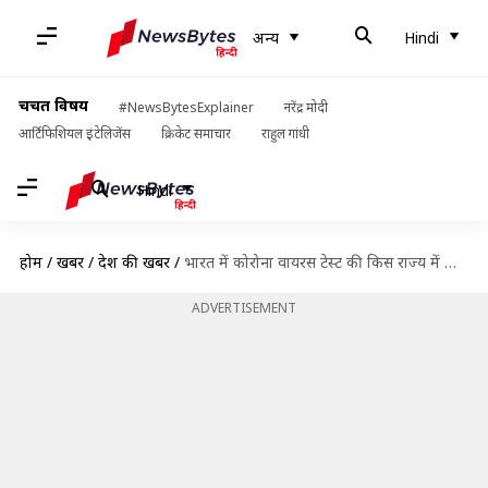
अन्य
Hindi
चर्चित विषय
#NewsBytesExplainer
नरेंद्र मोदी
आर्टिफिशियल इंटेलिजेंस
क्रिकेट समाचार
राहुल गांधी
Hindi
होम
/
खबरें
/
देश की खबरें
/
भारत में कोरोना वायरस टेस्ट की किस राज्य में कितनी फीस है?
ADVERTISEMENT