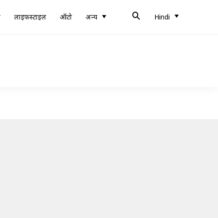
ब
लाइफस्टाइल
ऑटो
अन्य
Hindi