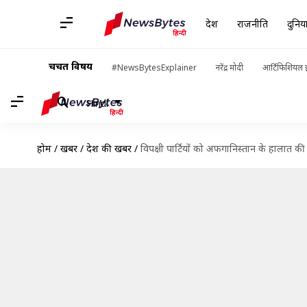
देश
राजनीति
दुनिय
चर्चित विषय
#NewsBytesExplainer
नरेंद्र मोदी
आर्टिफिशियल इ
Hindi
होम
/
खबरें
/
देश की खबरें
/
विपक्षी पार्टियों को अफगानिस्तान के हालात की जा