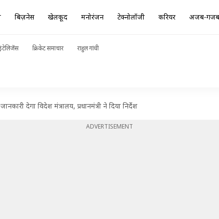
ा
बिज़नेस
खेलकूद
मनोरंजन
टेक्नोलॉजी
करियर
अजब-गज
ंटेलिजेंस
क्रिकेट समाचार
राहुल गांधी
नकारी देगा विदेश मंत्रालय, प्रधानमंत्री ने दिया निर्देश
ADVERTISEMENT