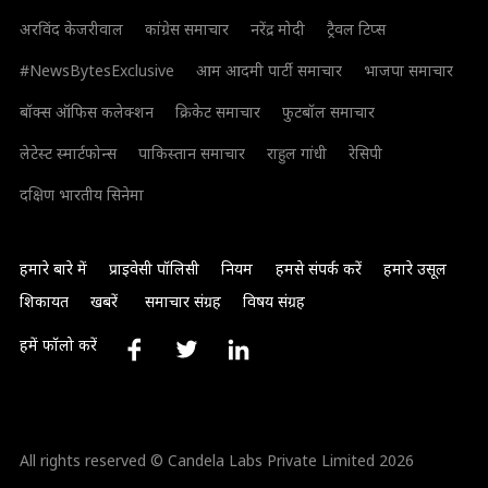
अरविंद केजरीवाल
कांग्रेस समाचार
नरेंद्र मोदी
ट्रैवल टिप्स
#NewsBytesExclusive
आम आदमी पार्टी समाचार
भाजपा समाचार
बॉक्स ऑफिस कलेक्शन
क्रिकेट समाचार
फुटबॉल समाचार
लेटेस्ट स्मार्टफोन्स
पाकिस्तान समाचार
राहुल गांधी
रेसिपी
दक्षिण भारतीय सिनेमा
हमारे बारे में
प्राइवेसी पॉलिसी
नियम
हमसे संपर्क करें
हमारे उसूल
शिकायत
खबरें
समाचार संग्रह
विषय संग्रह
हमें फॉलो करें
All rights reserved © Candela Labs Private Limited 2026