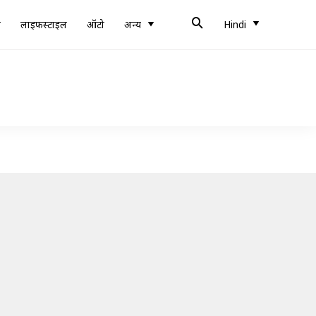
ब
लाइफस्टाइल
ऑटो
अन्य
Hindi