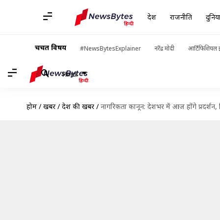
देश
राजनीति
दुनिय
चर्चित विषय
#NewsBytesExplainer
नरेंद्र मोदी
आर्टिफिशियल इ
Hindi
होम
/
खबरें
/
देश की खबरें
/
नागरिकता कानून: देशभर में आज होंगे प्रदर्शन,