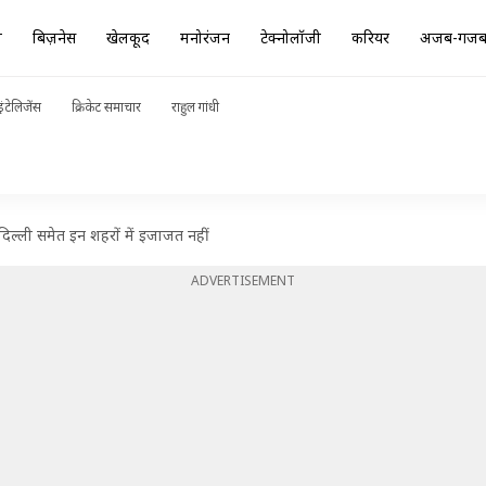
ा
बिज़नेस
खेलकूद
मनोरंजन
टेक्नोलॉजी
करियर
अजब-गज
ंटेलिजेंस
क्रिकेट समाचार
राहुल गांधी
 दिल्ली समेत इन शहरों में इजाजत नहीं
ADVERTISEMENT