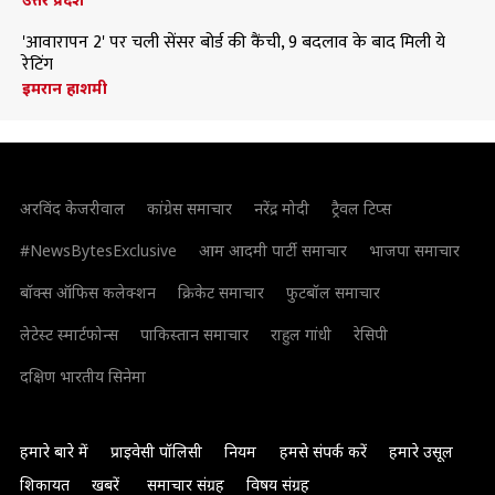
'आवारापन 2' पर चली सेंसर बोर्ड की कैंची, 9 बदलाव के बाद मिली ये
रेटिंग
इमरान हाशमी
अरविंद केजरीवाल
कांग्रेस समाचार
नरेंद्र मोदी
ट्रैवल टिप्स
#NewsBytesExclusive
आम आदमी पार्टी समाचार
भाजपा समाचार
बॉक्स ऑफिस कलेक्शन
क्रिकेट समाचार
फुटबॉल समाचार
लेटेस्ट स्मार्टफोन्स
पाकिस्तान समाचार
राहुल गांधी
रेसिपी
दक्षिण भारतीय सिनेमा
हमारे बारे में
प्राइवेसी पॉलिसी
नियम
हमसे संपर्क करें
हमारे उसूल
शिकायत
खबरें
समाचार संग्रह
विषय संग्रह