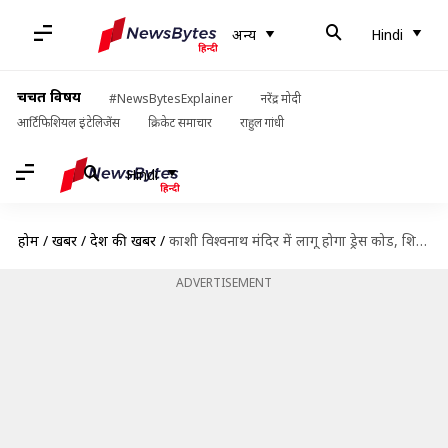
अन्य
Hindi
चर्चित विषय
#NewsBytesExplainer
नरेंद्र मोदी
आर्टिफिशियल इंटेलिजेंस
क्रिकेट समाचार
राहुल गांधी
Hindi
होम
/
खबरें
/
देश की खबरें
/
काशी विश्वनाथ मंदिर में लागू होगा ड्रेस कोड, शिवलिंग को जींस पहनकर नहीं कर सकेंगे स्पर्श
ADVERTISEMENT