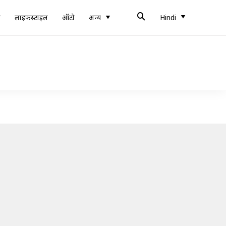
ब
लाइफस्टाइल
ऑटो
अन्य
Hindi