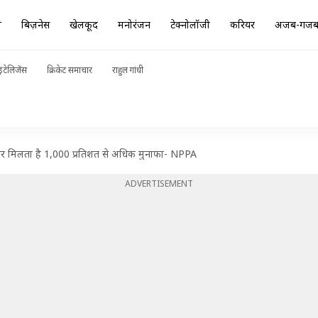
ा
बिज़नेस
खेलकूद
मनोरंजन
टेक्नोलॉजी
करियर
अजब-गज
ंटेलिजेंस
क्रिकेट समाचार
राहुल गांधी
 पर मिलता है 1,000 प्रतिशत से अधिक मुनाफा- NPPA
ADVERTISEMENT