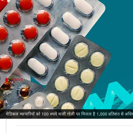
मेडिकल व्यापारियों को 100 रुपये वा
लेखन
May 20, 2022
04:37 pm
भारत शर्मा
क्या है खबर?
भारत
में मेडिकल दवाइयों का कारोबार करने वाले व्यापारी द
यही कारण है कि 100 रुपये कीमत वाली एक गोली पर व्यापा
मुनाफा
किस दवा पर होता है कितना मुनाफा?
न्यूज 18
के अनुसार, NPPA की ओर से किए गए विश्लेषण में साम
इसी तरह गोली की कीमत के 15 से 25 रुपये के बीच में होने पर
मेडिकल व्यापारियों को 100 रुपये वाली गोली पर मिलता है 1,000 प्रतिशत से अ
इसके अलावा 50-100 रुपये प्रति गोली की श्रेणी में आने वाली 