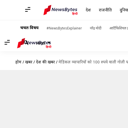
देश
राजनीति
दुनिय
चर्चित विषय
#NewsBytesExplainer
नरेंद्र मोदी
आर्टिफिशियल इ
Hindi
होम
/
खबरें
/
देश की खबरें
/
मेडिकल व्यापारियों को 100 रुपये वाली गोली