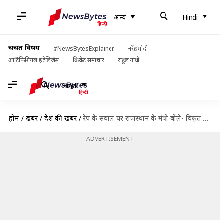
अन्य
Hindi
चर्चित विषय
#NewsBytesExplainer
नरेंद्र मोदी
आर्टिफिशियल इंटेलिजेंस
क्रिकेट समाचार
राहुल गांधी
Hindi
होम
/
खबरें
/
देश की खबरें
/
रेप के सवाल पर राजस्थान के मंत्री बोले- विकृत मानसिकता के पीछे इंटरनेट, सेंसरशिप की जरूरत
ADVERTISEMENT