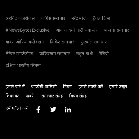
अरविंद केजरीवाल
कांग्रेस समाचार
नरेंद्र मोदी
ट्रैवल टिप्स
#NewsBytesExclusive
आम आदमी पार्टी समाचार
भाजपा समाचार
बॉक्स ऑफिस कलेक्शन
क्रिकेट समाचार
फुटबॉल समाचार
लेटेस्ट स्मार्टफोन्स
पाकिस्तान समाचार
राहुल गांधी
रेसिपी
दक्षिण भारतीय सिनेमा
हमारे बारे में
प्राइवेसी पॉलिसी
नियम
हमसे संपर्क करें
हमारे उसूल
शिकायत
खबरें
समाचार संग्रह
विषय संग्रह
हमें फॉलो करें