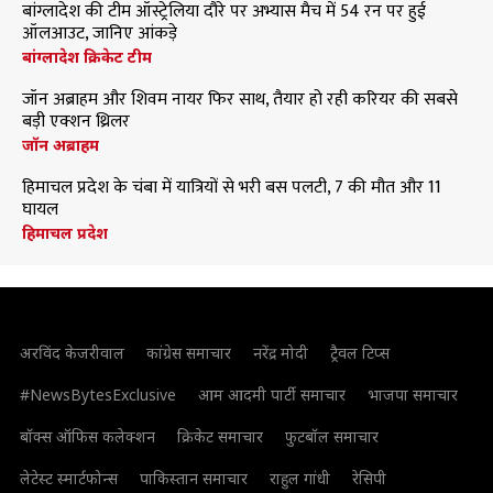
बांग्लादेश की टीम ऑस्ट्रेलिया दौरे पर अभ्यास मैच में 54 रन पर हुई
ऑलआउट, जानिए आंकड़े
बांग्लादेश क्रिकेट टीम
जॉन अब्राहम और शिवम नायर फिर साथ, तैयार हो रही करियर की सबसे
बड़ी एक्शन थ्रिलर
जॉन अब्राहम
हिमाचल प्रदेश के चंबा में यात्रियों से भरी बस पलटी, 7 की मौत और 11
घायल
हिमाचल प्रदेश
अरविंद केजरीवाल
कांग्रेस समाचार
नरेंद्र मोदी
ट्रैवल टिप्स
#NewsBytesExclusive
आम आदमी पार्टी समाचार
भाजपा समाचार
बॉक्स ऑफिस कलेक्शन
क्रिकेट समाचार
फुटबॉल समाचार
लेटेस्ट स्मार्टफोन्स
पाकिस्तान समाचार
राहुल गांधी
रेसिपी