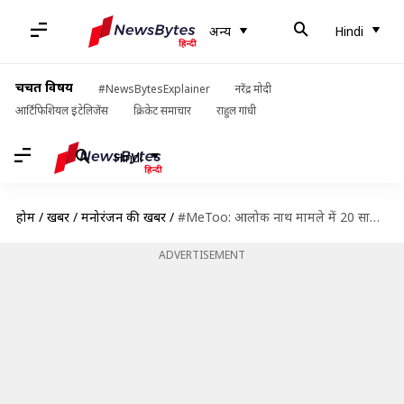
अन्य
Hindi
चर्चित विषय
#NewsBytesExplainer
नरेंद्र मोदी
आर्टिफिशियल इंटेलिजेंस
क्रिकेट समाचार
राहुल गांधी
Hindi
होम
/
खबरें
/
मनोरंजन की खबरें
/
#MeToo: आलोक नाथ मामले में 20 साल बाद होगा विनता नंदा का मेडिकल टेस्ट
ADVERTISEMENT